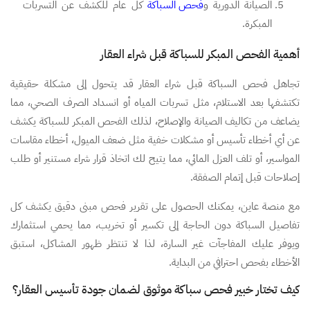
الصيانة الدورية و
فحص السباكة
كل عام للكشف عن التسربات
المبكرة.
أهمية الفحص المبكر للسباكة قبل شراء العقار
تجاهل فحص السباكة قبل شراء العقار قد يتحول إلى مشكلة حقيقية
تكتشفها بعد الاستلام، مثل تسربات المياه أو انسداد الصرف الصحي، مما
يضاعف من تكاليف الصيانة والإصلاح، لذلك الفحص المبكر للسباكة يكشف
عن أي أخطاء تأسيس أو مشكلات خفية مثل ضعف الميول، أخطاء مقاسات
المواسير، أو تلف العزل المائي، مما يتيح لك اتخاذ قرار شراء مستنير أو طلب
إصلاحات قبل إتمام الصفقة.
مع منصة عاين، يمكنك الحصول على تقرير فحص مبنى دقيق يكشف كل
تفاصيل السباكة دون الحاجة إلى تكسير أو تخريب، مما يحمي استثمارك
ويوفر عليك المفاجآت غير السارة، لذا لا تنتظر ظهور المشاكل، استبق
الأخطاء بفحص احترافي من البداية.
كيف تختار خبير فحص سباكة موثوق لضمان جودة تأسيس العقار؟