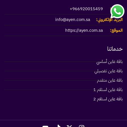
الهاتف:
966920015459+
البريد الإلكتروني:
info@ayen.com.sa
الموقع:
https://ayen.com.sa
خدماتنا
باقة عاين أساسي
باقة عاين تفصيلي
باقة عاين متقدم
باقة عاين استلام 1
باقة عاين استلام 2