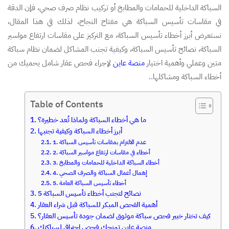
السباكة الداخلية للحمامات والمطابخ أو تركيب نظام صرف صحي، فإن الدقة
في مقاسات تأسيس السباكة هي مفتاح النجاح، لذلك في هذا المقال،
نستعرض أبرز أخطاء تأسيس السباكة، مع التركيز على مقاسات ارتفاع مواسير
السباكة، نصائح تأسيس السباكة، وكيفية تجنب المشاكل لضمان نظام سباكة
متين وعملي وأهمية اختيار
منصة عاين
لإجراء فحص عقار شامل يحميك من
أخطاء السباكة ومشاكلها..
Table of Contents
ما هي أخطاء السباكة ولماذا تُعد خطيرة؟
أبرز أخطاء السباكة وكيفية تجنبها
1. عدم الالتزام بمقاسات تأسيس السباكة
2. أخطاء في مقاسات ارتفاع مواسير السباكة
3. أخطاء السباكة الداخلية للحمامات والمطابخ
4. إهمال أعمال السباكة والصرف الصحي
5. أخطاء تأسيس السباكة العامة
5 نصائح لتجنب أخطاء تأسيس السباكة
أهمية الفحص المبكر للسباكة قبل شراء العقار
كيف تختار خبير فحص سباكة موثوق لضمان جودة تأسيس العقار؟
منصة عاين تمنحك فحص احترافي لسباكتك