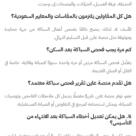
الحديقة، غرفة الغسيل، الخزانات، والمضخات إن وجدت.
هل كل المقاولين يلتزمون بالمقاسات والمعايير السعودية؟
للأسف لا، لذلك ينصح دائمًا بفحص أعمال السباكة من جهة محايدة
وموثوقة مثل منصة عاين قبل التسليم النهائي.
كم مرة يجب فحص السباكة بعد السكن؟
يفضّل فحص السباكة مرتين أو مرة واحدة سنويًا كصيانة وقائية، خاصة في
الفلل أو المباني القديمة.
هل تقدم منصة عاين تقرير فحص سباكة معتمد؟
نعم، توفر منصة عاين تقريرًا مفصلًا يشمل كل ملاحظات الفاحص وتوصيات
الصيانة، ويمكن استخدامه كمرجع في التفاوض أو الصيانة المستقبلية.
5. هل يمكن تعديل أخطاء السباكة بعد الانتهاء من
التأسيس؟
نعم، لكن في بعض الحالات يتطلب ذلك تكسيرًا أو تعديلات معقدة، لذا من