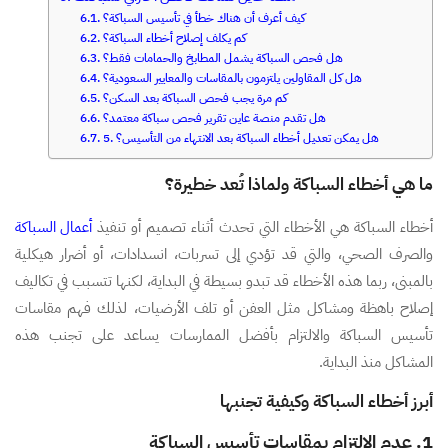
كيف أعرف أن هناك خطأ في تأسيس السباكة؟
كم يكلف إصلاح أخطاء السباكة؟
هل فحص السباكة يشمل المطابخ والحمامات فقط؟
هل كل المقاولين يلتزمون بالمقاسات والمعايير السعودية؟
كم مرة يجب فحص السباكة بعد السكن؟
هل تقدم منصة عاين تقرير فحص سباكة معتمد؟
5. هل يمكن تعديل أخطاء السباكة بعد الانتهاء من التأسيس؟
ما هي أخطاء السباكة ولماذا تُعد خطيرة؟
أخطاء السباكة هي الأخطاء التي تحدث أثناء تصميم أو تنفيذ
أعمال السباكة
والصرف الصحي، والتي قد تؤدي إلى تسربات، انسدادات، أو أضرار هيكلية
بالمبنى، ربما هذه الأخطاء قد تبدو بسيطة في البداية، لكنها تتسبب في تكاليف
إصلاح باهظة ومشاكل مثل العفن أو تلف الأرضيات، لذلك فهم مقاسات
تأسيس السباكة والالتزام بأفضل الممارسات يساعد على تجنب هذه
المشاكل منذ البداية.
أبرز أخطاء السباكة وكيفية تجنبها
1. عدم الالتزام بمقاسات تأسيس السباكة