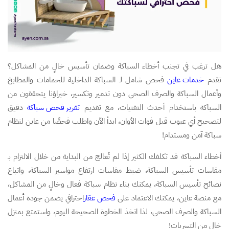
هل ترغب في تجنب أخطاء السباكة وضمان تأسيس خالٍ من المشاكل؟
تقدم
خدمات عاين
فحص شامل لـ السباكة الداخلية للحمامات والمطابخ
وأعمال السباكة والصرف الصحي دون تدمير وتكسير، خبراؤنا يتحققون من
السباكة باستخدام أحدث التقنيات، مع تقديم
تقرير فحص سباكة
دقيق
لتصحيح أي عيوب قبل فوات الأوان، ابدأ الآن واطلب فحصًا من عاين لنظام
سباكة آمن ومستدام!
أخطاء السباكة قد تكلفك الكثير إذا لم تُعالج من البداية من خلال الالتزام بـ
مقاسات تأسيس السباكة، ضبط مقاسات ارتفاع مواسير السباكة، واتباع
نصائح تأسيس السباكة، يمكنك بناء نظام سباكة فعال وخالٍ من المشاكل،
مع منصة عاين، يمكنك الاعتماد على
فحص عقار
احترافي يضمن جودة أعمال
السباكة والصرف الصحي، لذا اتخذ الخطوة الصحيحة اليوم، واستمتع بمنزل
خالٍ من التسربات!