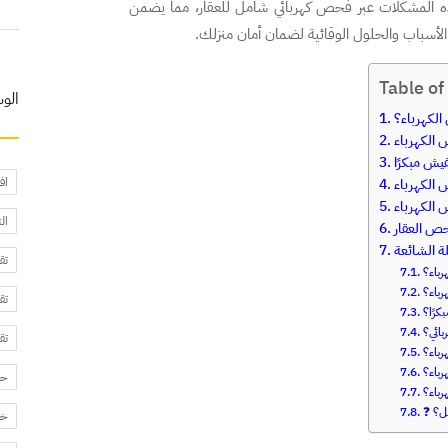
ه المشكلات عبر فحص كهربائي شامل للعقار، مما يضمن
الأسباب والحلول الوقائية لضمان أمان منزلك.
Table of
الو
الكهرباء؟
 الكهرباء
يش مبكرًا
اف
ش الكهرباء
 الكهرباء
ال
حص العقار
لة الشائعة
تق
رباء؟
رباء؟
تق
رًا؟
بائي؟
تق
باء؟
باء؟
حا
رباء؟
ل؟
خد