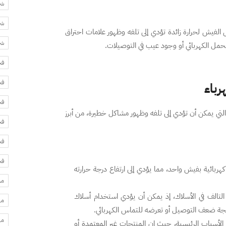
شر
شر
لفيش لحرارة زائدة تؤدي إلى تلفه وظهور علامات احتراق
شر
لحمل الكهربائي أو وجود عيب في التوصيلات.
فح
فح
رباء
فح
التي يمكن أن تؤدي إلى تلفه وظهور مشاكل خطيرة، من أبرز
فح
فح
فح
ربائية بفيش واحد، مما يؤدي إلى ارتفاع درجة حرارته
مس
لتالف في الأسلاك، إذ يمكن أن يؤدي استخدام أسلاك
مه
يجة ضعف التوصيل أو تعرضه للتماس الكهربائي.
مه
لأسباب الرئيسية، حيث إن المنتجات غير المعتمدة أو