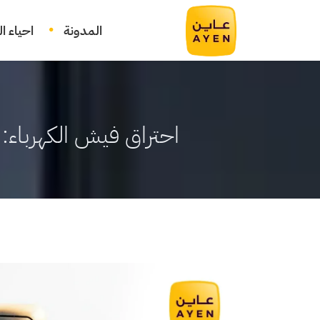
المدونة
احياء ا
احتراق فيش الكهرباء: 