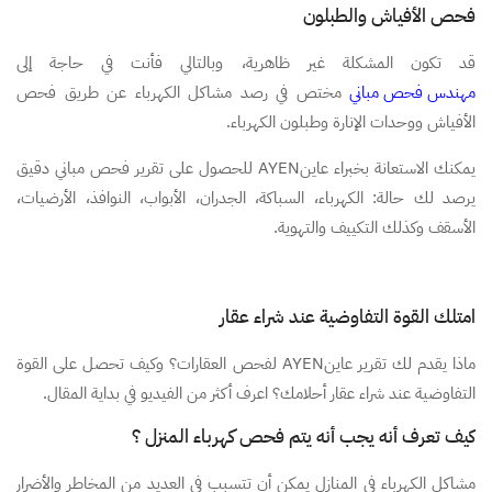
فحص الأفياش والطبلون
قد تكون المشكلة غير ظاهرية، وبالتالي فأنت في حاجة إلى
مهندس فحص مباني
مختص في رصد مشاكل الكهرباء عن طريق فحص
الأفياش ووحدات الإنارة وطبلون الكهرباء.
يمكنك الاستعانة بخبراء عاينAYEN للحصول على تقرير فحص مباني دقيق
يرصد لك حالة: الكهرباء، السباكة، الجدران، الأبواب، النوافذ، الأرضيات،
الأسقف وكذلك التكييف والتهوية.
امتلك القوة التفاوضية عند شراء عقار
ماذا يقدم لك تقرير عاينAYEN لفحص العقارات؟ وكيف تحصل على القوة
التفاوضية عند شراء عقار أحلامك؟ اعرف أكثر من الفيديو في بداية المقال.
كيف تعرف أنه يجب أنه يتم فحص كهرباء المنزل ؟
مشاكل الكهرباء في المنازل يمكن أن تتسبب في العديد من المخاطر والأضرار