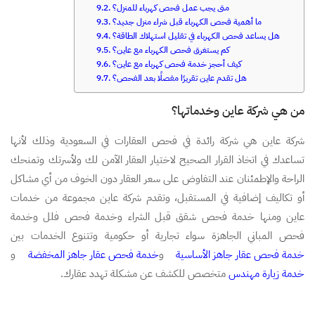
متى يجب عمل فحص كهرباء للمنزل؟
ما أهمية فحص الكهرباء قبل شراء منزل جديد؟
هل يساعد فحص الكهرباء في تقليل استهلاك الطاقة؟
كم يستغرق فحص الكهرباء مع عاين؟
كيف أحجز خدمة فحص كهرباء مع عاين؟
هل تقدم عاين تقريرًا مفصلًا بعد الفحص؟
من هي شركة عاين وخدماتها؟
شركة عاين هي شركة رائدة في فحص العقارات في السعودية وذلك لأنها
تساعدك في اتخاذ القرار الصحيح لاختيار العقار الآمن لك ولأسرتك وتمنحك
الراحة والإطمئنان عند التفاوض على سعر العقار دون الخوف من أي مشاكل
أو تكاليف إضافية في المستقبل، وتقدم شركة عاين مجموعة من خدمات
عاين ومنها خدمة فحص شقق قبل الشراء وخدمة فحص فلل وخدمة
فحص المباني الجاهزة سواء تجارية أو حكومية وتتنوع الخدمات بين
خدمة فحص عقار جاهز الأساسية
و
خدمة فحص عقار جاهز المخفضة
و
خدمة زيارة مهندس
متخصص للكشف عن مشكلة تهدد عقارك.