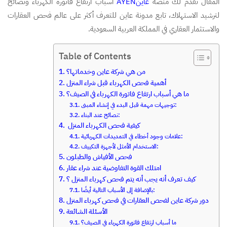
المقال تقدم لك منصة
عاينAYEN
اسباب ارتفاع فاتورة الكهرباء ونصائح
لترشيد الاستهلاك، تابع مدونة عاين للتعرف أكثر على عالم فحص العقارات
والاستثمار العقاري في المملكة العربية السعودية.
Table of Contents
من هي شركة عاين وخدماتها؟
أهمية فحص الكهرباء قبل شراء المنزل
ما هي أسباب ارتفاع فاتورة الكهرباء في الصيف؟
توجيهات مهمة قبل البدء في إنشاء المبنى:
نصائح عند البناء:
كيفية فحص الكهرباء المنزل
علامات وجود أخطاء في التمديدات الكهربائية:
الاستخدام الأمثل لأجهزة التكييف:
فحص الأفياش والطبلون
امتلك القوة التفاوضية عند شراء عقار
كيف تعرف أنه يجب أنه يتم فحص كهرباء المنزل ؟
بالإضافة إلى الأسباب التالية أيضًا:
دور شركة عاين لفحص العقارات في فحص كهرباء المنزل
الأسئلة الشائعة
ما أسباب ارتفاع فاتورة الكهرباء في الصيف؟