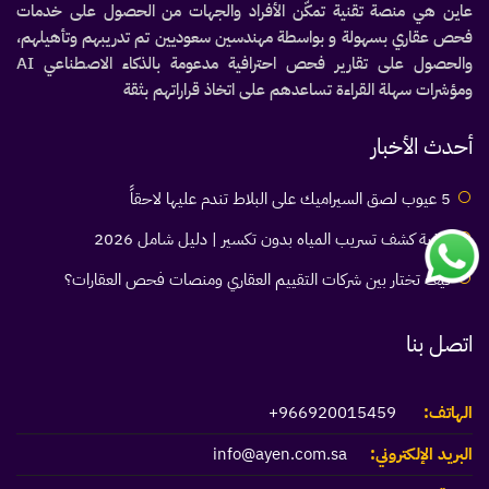
عاين هي منصة تقنية تمكّن الأفراد والجهات من الحصول على خدمات
فحص عقاري بسهولة و بواسطة مهندسين سعوديين تم تدريبهم وتأهيلهم،
والحصول على تقارير فحص احترافية مدعومة بالذكاء الاصطناعي AI
ومؤشرات سهلة القراءة تساعدهم على اتخاذ قراراتهم بثقة
أحدث الأخبار
5 عيوب لصق السيراميك على البلاط تندم عليها لاحقاً
كيفية كشف تسريب المياه بدون تكسير | دليل شامل 2026
كيف تختار بين شركات التقييم العقاري ومنصات فحص العقارات؟
اتصل بنا
الهاتف:
966920015459+
البريد الإلكتروني:
info@ayen.com.sa