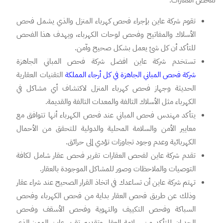
لفحص العقارات:
تقوم شركة عاين بإجراء فحص كهرباء المنزل والذي يشمل فحص
الأسلاك والمفاتيح وفحص لوحات الكهرباء، ويهدف هذا الفحص
للتأكد أن كل شئ يعمل بشكل صحيح وآمن.
تستخدم شركة عاين افضل شركة فحص المباني الجاهزة
شركة فحص المباني الجاهزة في كل أرجاء المملكة
التقنيات العقارية
الحديثة وجهاز فحص كهرباء المنزل لاكتشاف أي مشاكل في
الكهرباء مثل الأسلاك التالفة والمعدات التالفة والقديمة.
يتأكد مهندس فحص المباني عند فحص الكهرباء أنها تتوافق مع
معايير الأمن والسلامة المحلية والدولية للتحقق من الأحمال
الكهربائية وعدم وجود تجاوزات تؤدي إلى حرائق.
تقدم شركة عاين لفحص العقارات تقرير فحص عقار شامل لكافة
التوصيات والملاحظات وصور للمشاكل الموجودة بالعقار.
تهتم شركة عاين أن تساعدك في اتخاذ القرار الصحيح عند شراء عقار
وذلك عن طريق فحص العقار بداية من فحص الكهرباء وفحص
السباكة وفحص التكييف والتهوية وفحص الأسقف وفحص
الجدران للتأكد من سلامة العقار وتقديم تقرير عاين المميز الذي