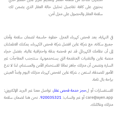
يحتوي على كافة تفاصيل تحليل حالة العقار الذي يضمن لك
سلامة العقار والحصول على منزل آمن.
في النهاية، يعد فحص كهرباء المنزل خطوة حاسمة لضمان سلامة وأمان
جميع سكانه. مع شركة عاين افضل شركة فحص الكهرباء، يمكنك الاطمئنان
إلى أن نظامك الكهربائي قد تم فحصه بدقة واحترافية عالية، بفضل خبراء
منصة عاين والتقنيات المتقدمة التي يستخدمونها، ستتجنب المفاجآت غير
السارة وتضمن أن منزلك جاهز تمامًا للاستخدام الآمن والمستدام، لذا لا تدع
الأمور للصدفة، استعن بـ شركة عاين لفحص كهرباء منزلك اليوم وابدأ العيش
براحة بال تامة.
للاستفسارات أو ل
حجز خدمة فحص عقار
، تواصل معنا عبر البريد الإلكتروني:
care@ayen.app أو عبر واتساب:
920035321
. نحن هنا لضمان سلامة
منزلك وعائلتك.