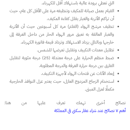
التي تعطي برودة عالية باستهلاك أقل للكهرباء.
القيام بعمل صيانة للمكيف وتنظيفه مرة على الأقل كل عام، حيث
أن تراكم الأتربة والغبار يقلل كفاءة المكيف.
تنظيف مرشح الهواء (الفلتر) مرة كل أسبوعين حيث أن الأتربة
والغبار العالقة به تعيق مرور الهواء الحار من داخل الغرفة إلى
خارجها وبالتالي يزداد الاستهلاك وتزداد قيمة فاتورة الكهرباء.
تظليل معدات التكييف وتقليل تعرضها للشمس.
ضبط منظم الحرارة على درجة معتدلة (25) درجة مئوية لتقليل
الفارق بين درجة حرارة الغرفة والدرجة المطلوبة.
إبعاد الأثاث عن فتحات الهواء لأجهزة التكييف.
استخدام الزجاج المزدوج العازل، حيث يعتبر عزل النوافذ الخارجية
مكملًا لعزل المبنى.
نصائح أخرى تهمك تعرف عليها من هنا:
أهم ٧ نصائح عند شراء عقار سكني في المملكة