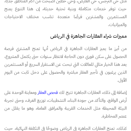
مثل حي النرجس، حي العارض، وحي حطين أصبحت من أكثر المناطق جذبًا،
حيث توفر خدمات متكاملة وبنية تحتية حديثة، إن هذا التنوع يمنح
المستثمرين والمشترين فرصًا متعددة تناسب مختلف الاحتياجات
والميزانيات.
مميزات شراء العقارات الجاهزة في الرياض
من أبرز ما يميز العقارات الجاهزة في الرياض أنها تمنح المشتري فرصة
الحصول على سكن فوري دون الحاجة لانتظار سنوات حتى يكتمل المشروع،
يعد هذا الخيار مثالي للعائلات التي تبحث عن الاستقرار السريع أو المستثمرين
الذين يرغبون في تأجير العقار مباشرة والحصول على دخل ثابت من اليوم
الأول.
إضافة إلى ذلك، العقارات الجاهزة تتيح لك
فحص العقار
ومعاينة الوحدة على
أرض الواقع، والتأكد من جودة البناء، التشطيبات، توزيع الغرف، وحتى تجربة
البيئة المحيطة مثل الخدمات القريبة والمرافق العامة، وهو ما يقلل من
عنصر المخاطرة.
كذلك، تمنح العقارات الجاهزة في الرياض وضوحًا في التكلفة النهائية، حيث