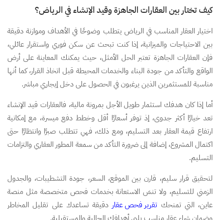
كيف تختار بين العقارات الجاهزة وقيد الإنشاء في الرياض؟
اختيار العقار المناسب في الرياض يتطلب وضوحًا في الأهداف وموازنة دقيقة
بين الاحتياجات والميزانية، إذا كنت تبحث عن سكن فوري واستقرار عائلي،
فإن العقارات الجاهزة تعتبر الحل الأمثل، حيث يمكنك المعاينة على أرض
الواقع والتأكد من جودة البناء والخدمات المحيطة قبل اتخاذ القرار، كما أنها
مناسبة للمستثمرين الذين يرغبون في الحصول على دخل إيجاري مباشر.
أما إذا كان هدفك استثمار طويل الأجل بمرونة مالية، فالعقارات قيد الإنشاء
تعد خيارًا أكثر جدوى، إذ توفر أسعارًا أقل وخطط دفع ميسرة، مع إمكانية
ارتفاع قيمة العقار بعد التسليم، ومع ذلك، فهي تتطلب صبرًا وانتظارًا حتى
اكتمال المشروع، إضافة إلى ضرورة التأكد من سمعة المطور العقاري والتزامات
التسليم.
لتحقيق قرار سليم، قارن بين الموقع، السعر، جودة التشطيبات، والجدول
الزمني للتسليم، ولا تنسَ الاستعانة بخدمات فحص متخصصة مثل منصة
عاين، التي تمنحك
تقرير فحص عقار
دقيقة تساعدك على تقليل المخاطر
وضمان شراء عقار مناسب يلبي أهدافك الحالية والمستقبلية.