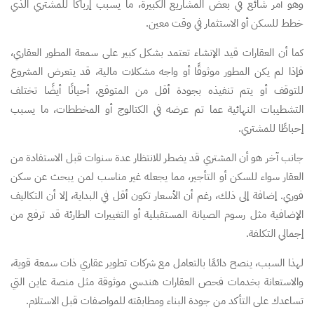
وهو أمر شائع في بعض المشاريع الكبيرة، ما يسبب إرباكًا للمشتري الذي
خطط للسكن أو الاستثمار في وقت معين.
كما أن العقارات قيد الإنشاء تعتمد بشكل كبير على سمعة المطور العقاري،
فإذا لم يكن المطور موثوقًا أو واجه مشكلات مالية، قد يتعرض المشروع
للتوقف أو يتم تنفيذه بجودة أقل من المتوقع، أحيانًا أيضًا تختلف
التشطيبات النهائية عما تم عرضه في الكتالوج أو المخططات، ما يسبب
إحباطًا للمشتري.
جانب آخر هو أن المشتري قد يضطر للانتظار عدة سنوات قبل الاستفادة من
العقار سواء للسكن أو التأجير، مما يجعله غير مناسب لمن يبحث عن سكن
فوري. إضافة إلى ذلك، رغم أن الأسعار تكون أقل في البداية، إلا أن التكاليف
الإضافية مثل رسوم الصيانة المستقبلية أو التغييرات الطارئة قد ترفع من
إجمالي التكلفة.
لهذا السبب، ينصح دائمًا بالتعامل مع شركات تطوير عقاري ذات سمعة قوية،
والاستعانة بخدمات فحص العقارات هندسي موثوقة مثل منصة عاين التي
تساعدك على التأكد من جودة البناء ومطابقته للمواصفات قبل الاستلام.