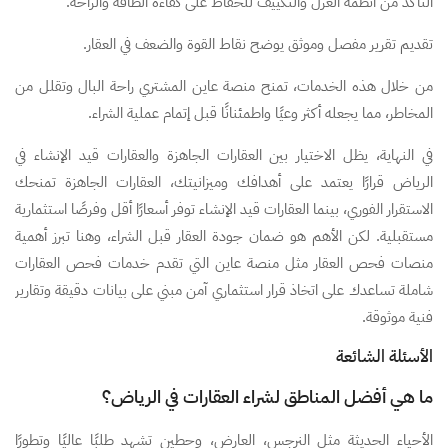
التأكد من أنظمة العزل والتكييف للحفاظ على كفاءة الطاقة والراحة.
تقديم تقرير مفصل وموثق يوضح نقاط القوة والضعف في العقار.
من خلال هذه الخدمات، تمنح منصة عاين المشتري راحة البال وتقلل من
المخاطر، مما يجعله أكثر وعيًا واطمئنانًا قبل إتمام عملية الشراء.
في النهاية، يظل الاختيار بين العقارات الجاهزة والعقارات قيد الإنشاء في
الرياض قرارًا يعتمد على أهدافك وميزانيتك، العقارات الجاهزة تمنحك
الاستقرار الفوري، بينما العقارات قيد الإنشاء توفر أسعارًا أقل وفرصًا استثمارية
مستقبلية. لكن الأهم هو ضمان جودة العقار قبل الشراء، وهنا تبرز أهمية
منصات فحص العقار مثل منصة عاين التي تقدم خدمات فحص العقارات
شاملة تساعدك على اتخاذ قرار استثماري آمن مبني على بيانات دقيقة وتقارير
فنية موثوقة.
الأسئلة الشائعة
ما هي أفضل المناطق لشراء العقارات في الرياض؟
الأحياء الحديثة مثل النرجس، العارض، وحطين تشهد طلبًا عاليًا وتطورًا