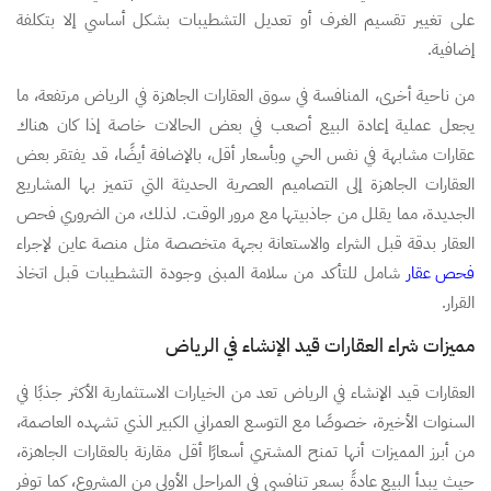
على تغيير تقسيم الغرف أو تعديل التشطيبات بشكل أساسي إلا بتكلفة
إضافية.
من ناحية أخرى، المنافسة في سوق العقارات الجاهزة في الرياض مرتفعة، ما
يجعل عملية إعادة البيع أصعب في بعض الحالات خاصة إذا كان هناك
عقارات مشابهة في نفس الحي وبأسعار أقل، بالإضافة أيضًا، قد يفتقر بعض
العقارات الجاهزة إلى التصاميم العصرية الحديثة التي تتميز بها المشاريع
الجديدة، مما يقلل من جاذبيتها مع مرور الوقت. لذلك، من الضروري فحص
العقار بدقة قبل الشراء والاستعانة بجهة متخصصة مثل منصة عاين لإجراء
فحص عقار
شامل للتأكد من سلامة المبنى وجودة التشطيبات قبل اتخاذ
القرار.
مميزات شراء العقارات قيد الإنشاء في الرياض
العقارات قيد الإنشاء في الرياض تعد من الخيارات الاستثمارية الأكثر جذبًا في
السنوات الأخيرة، خصوصًا مع التوسع العمراني الكبير الذي تشهده العاصمة،
من أبرز المميزات أنها تمنح المشتري أسعارًا أقل مقارنة بالعقارات الجاهزة،
حيث يبدأ البيع عادةً بسعر تنافسي في المراحل الأولى من المشروع، كما توفر