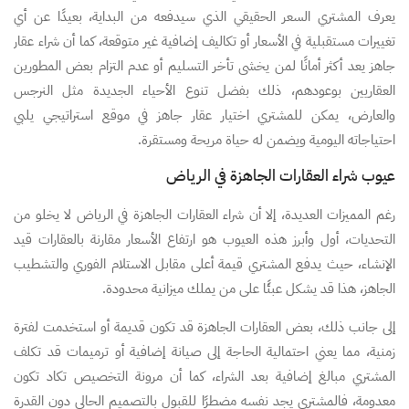
يعرف المشتري السعر الحقيقي الذي سيدفعه من البداية، بعيدًا عن أي
تغييرات مستقبلية في الأسعار أو تكاليف إضافية غير متوقعة، كما أن شراء عقار
جاهز يعد أكثر أمانًا لمن يخشى تأخر التسليم أو عدم التزام بعض المطورين
العقاريين بوعودهم، ذلك بفضل تنوع الأحياء الجديدة مثل النرجس
والعارض، يمكن للمشتري اختيار عقار جاهز في موقع استراتيجي يلبي
احتياجاته اليومية ويضمن له حياة مريحة ومستقرة.
عيوب شراء العقارات الجاهزة في الرياض
رغم المميزات العديدة، إلا أن شراء العقارات الجاهزة في الرياض لا يخلو من
التحديات، أول وأبرز هذه العيوب هو ارتفاع الأسعار مقارنة بالعقارات قيد
الإنشاء، حيث يدفع المشتري قيمة أعلى مقابل الاستلام الفوري والتشطيب
الجاهز، هذا قد يشكل عبئًا على من يملك ميزانية محدودة.
إلى جانب ذلك، بعض العقارات الجاهزة قد تكون قديمة أو استخدمت لفترة
زمنية، مما يعني احتمالية الحاجة إلى صيانة إضافية أو ترميمات قد تكلف
المشتري مبالغ إضافية بعد الشراء، كما أن مرونة التخصيص تكاد تكون
معدومة، فالمشتري يجد نفسه مضطرًا للقبول بالتصميم الحالي دون القدرة