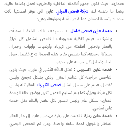
معمارية، حيث تكون جميع أنظمته الداخلية والخارجية تعمل بكفاءة عالية.
وهذا ما تقدمه لك
شركة فحص المباني
عاين
التي توفر لعملائها ثلاث
خدمات رئيسية لضمان عملية شراء آمنة وموثوقة، وهي:
خدمة عاين فحص شامل
:
تستهدف تلك الباقة المنشآت
والشركات، فيتم تغظية مجهودات الفاحص لتشمل كل فراغ
بالعقار وتحليل أنظمته من كهرباء وأرضيات وأبواب وجدران
وسباكة وخلافه، كما يتضمن تقرير هذه الخدمة شرح مُفصل حول
البناء وتحليل كل جزء به على حدى.
خدمة عاين اكسبرس :
تمثل الباقة الأشهر في عاين، حيث يتولى
الفاحص مراجعة كل عناصر المنزل ولكن بشكل مُجمع وليس
مُفصل، فيتم على سبيل المثال
فحص الكهرباء
للعقار كله وليس
لكل غرفة وفراغ، كما يتم تسليم العميل تقرير يوضح حالة الوحدة
العقارية بشكل عام وليس تفسير لكل عنصر بالبناء مثل خدمة
عاين أساسي.
خدمة عاين زيارة :
تعتمد على زيارة مهندس عاين إلى مقر العقار
المختار والتجول لمدة ساعة واحدة، ومن ثم الفحص البصري