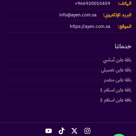
الهاتف:
966920015459+
البريد الإلكتروني:
info@ayen.com.sa
الموقع:
https://ayen.com.sa
خدماتنا
باقة عاين أساسي
باقة عاين تفصيلي
باقة عاين متقدم
باقة عاين استلام 1
باقة عاين استلام 2