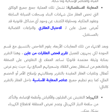
المياه والعناصر الإنشائية وما شابه.
المعاينة الاستقصائية:
تشمل تلك العملية جمع جميع الوثائق
التي تخص العقار مثل شهادات البناء وسجلات الصيانة السابقة
وعقود الملكية، ومحاولة الكشف عن وجود أي مشاكل قانونية قد
تُعرض عميل عاين لـ
الاحتيال العقاري
والنزاعات القضائية
بالمستقبل.
وبعد الانتهاء من تلك المعاينات الأربعة، يقوم الفاحص بالتنسيق مع قسم
الجودة لكي يجهزون للعميل
تقرير فحص العقارات من عاين
، وهذا التقرير
بمثابة وثيقة معتمدة قانونيًا تساعد العملاء في التفاوض على الصفقة
وانقاذهم من استغلال بعض المُلاك وتسعيراتهم المبالغ بها، حيث يتم عرض
أعطال وتلفيات العقار المقيدة بالتقرير ومطالبتهم بإصلاح الأمر أو الخصم
المالي، كما يتم تنظيم جميع
عناصر المعاينة الأساسية
داخل العقار بالتقرير
كالتالي:
الكهرباء:
التفتيش عن الطبلون والأفياش وأنظمة الإضاءة، والتأكد
من سلامة التيار الكهربائي وعدم تعرض المنطقة لانقطاع الكهرباء
بشكل متكرر.