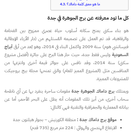
ما هو معنى كلمة داماك؟
كل ما تود معرفته عن برج الجوهرة في جدة
هو بناء سكني يمنح سكانه أسلوب حياة عصري ممزوج بين الفخامة
والرفاهية، قد تم العمل على تصميمه المُستلهم من (دار الأزياء الإيطالية
فيرساتشي هوم) سنة 2009 واكتمل البناء في 2014، وهو يُعد من أرقى
أبراج
السعودية
وليس فقط جدة، حيث حاز هذا البرج على جائزة (أفضل مشروع
سكني) سنة 2014، وقد نافس على جوائز قيمة أخرى وانتزعها من
المنافسين مثل (المشروع المميز للعام) والتي تمنحها مجلة بيج بروجيكت
للمشروعات المميزة.
ويمتلك
برج داماك الجوهرة جدة
مقومات ساحرة ينفرد بها عن أي ناطحة
سحاب أخرى، من أبرز تلك المقومات أنه يطل على البحر الأحمر، أما عن
بياناته المعمارية والجغرافية والتقنية فهي كالتالي:
موقع برج داماك جدة :
منطقة الكورنيش – بجوار هيلتون جدة
الارتفاع الهندسي والهوائي : 224 متر مربع (735 قدم)