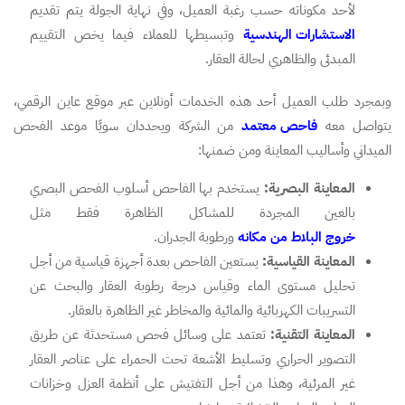
لأحد مكوناته حسب رغبة العميل، وفي نهاية الجولة يتم تقديم
الاستشارات الهندسية
وتبسيطها للعملاء فيما يخص التقييم
المبدئى والظاهري لحالة العقار.
وبمجرد طلب العميل أحد هذه الخدمات أونلاين عبر موقع عاين الرقمي،
يتواصل معه
فاحص معتمد
من الشركة ويحددان سويًا موعد الفحص
الميداني وأساليب المعاينة ومن ضمنها:
المعاينة البصرية:
يستخدم بها الفاحص أسلوب الفحص البصري
بالعين المجردة للمشاكل الظاهرة فقط مثل
خروج البلاط من مكانه
ورطوبة الجدران.
المعاينة القياسية:
يستعين الفاحص بعدة أجهزة قياسية من أجل
تحليل مستوى الماء وقياس درجة رطوبة العقار والبحث عن
التسريبات الكهربائية والمائية والمخاطر غير الظاهرة بالعقار.
المعاينة التقنية:
تعتمد على وسائل فحص مستحدثة عن طريق
التصوير الحراري وتسليط الأشعة تحت الحمراء على عناصر العقار
غير المرئية، وهذا من أجل التفتيش على أنظمة العزل وخزانات