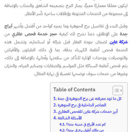
ليكون معلمًا معماريًا مميزًا، يمتاز البرج بتصميمه الشاهق والجذاب بالإضافة
إلى مجموعة من الخدمات المتنوعة وإطلالات ساحرة تأسر الأنظار.
وقبل البدء في تفاصيل برج الجوهرة وما يميزه كواحد من أفضل وأشهر
أبراج
جدة
على الإطلاق، دعنا نشرح لك كيفية
حجز خدمة فحص عقاري
من
شركة عاين
لضمان جودة العقار قبل شرائه أو استئجاره، وتشمل هذه
الخدمة فحص أنظمة الكهرباء بدقة، بما في ذلك الطبلون والأفياش
والتوصيلات ووحدات الإنارة للتأكد من سلامتها وأمانها، بالإضافة إلى ذلك،
يتم فحص أنظمة السباكة مثل المواسير والصفايات وصنابير المياه، والخزان
وغيرها من خدمات سوف نوضحها تفصيلا في نهاية المقال.
Table of Contents
كل ما تود معرفته عن برج الجوهرة في جدة
العناصر الداخلية في برج الجوهرة
أبرز خدمات شركة عاين للفحص العقاري
الأسئلة الشائعة
كم عدد الأبراج في مدينة جدة؟
من مالك أطول برج في جدة؟