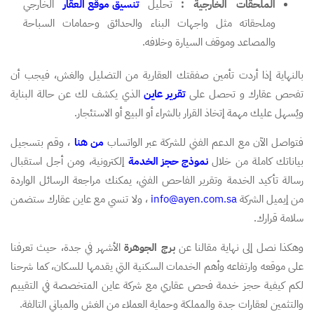
الملحقات الخارجية :
تحليل
تنسيق موقع العقار
الخارجي
وملحقاته مثل واجهات البناء والحدائق وحمامات السباحة
والمصاعد وموقف السيارة وخلافه.
بالنهاية إذا أردت تأمين صفقتك العقارية من التضليل والغش، فيجب أن
تفحص عقارك و تحصل على
تقرير عاين
الذي يكشف لك عن حالة البناية
ويُسهل عليك مهمة إتخاذ القرار بالشراء أو البيع أو الاستئجار.
فتواصل الآن مع الدعم الفني للشركة عبر الواتساب
من هنا
، وقم بتسجيل
بياناتك كاملة من خلال
نموذج حجز الخدمة
إلكترونية، ومن أجل استقبال
رسالة تأكيد الخدمة وتقرير الفاحص الفني، يمكنك مراجعة الرسائل الواردة
من إيميل الشركة
info@ayen.com.sa
، ولا تنسي مع عاين عقارك ستضمن
سلامة قرارك.
وهكذا نصل إلى نهاية مقالنا عن
برج الجوهرة
الأشهر في جدة، حيث تعرفنا
على موقعه وارتفاعه وأهم الخدمات السكنية التي يقدمها للسكان، كما شرحنا
لكم كيفية حجز خدمة فحص عقاري مع شركة عاين المتخصصة في التقييم
والتثمين لعقارات جدة والمملكة وحماية العملاء من الغش والمباني التالفة.