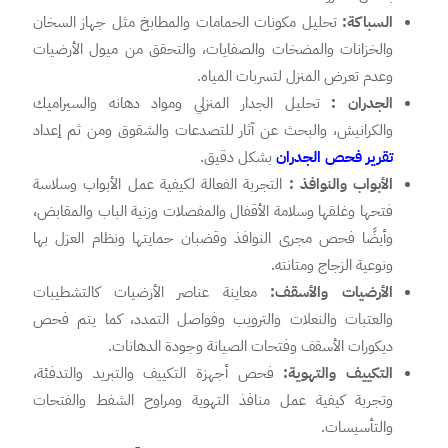
السباكة:
تحليل مكونات الحمامات والمطابخ مثل جهاز السخان
والخزانات والمضخات والصفايات، والتحقق من ميول الأرضيات
وعدم تعرض المنزل لتسربات المياه.
الجدران :
تحليل الجدار المنزلي ومواد دهانه والسيراميك
والكرانيش، والبحث عن آثار للتصدعات والشقوق ومن ثم إعداد
تقرير فحص الجدران
بشكل دقيق.
الأبواب والنوافذ :
التجربة الفعالة لكيفية عمل الأبواب وسلاسة
فتحها وغلقها وسلامة الأقفال والمفصلات وزنية الباب والمقابض،
وأيضًا فحص مجرى النوافذ وقضبان حمايتها ونظام العزل بها
ونوعية الزجاج ومتانته.
الأرضيات والأسقف:
معاينة عناصر الأرضيات كالتشطيبات
والعتبات والنعلات والترويب وفواصل التمدد، كما يتم فحص
ديكورات الأسقف وفتحات الصيانة وجودة الدهانات.
التكييف والتهوية:
فحص أجهزة التكييف والتبريد والتدفئة،
وتجربة كيفية عمل منافذ التهوية ومراوح الشفط والفتحات
والتأسيسات.