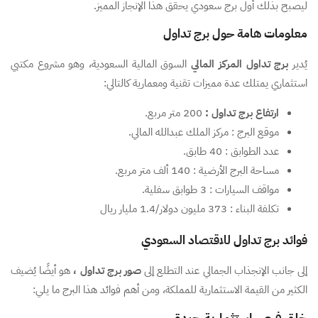
ليصبح بذلك أول برج سعودي يحقق هذا الإنجاز المميز.
معلومات هامة حول برج تداول
يُدير
برج تداول المركز المالي
السوق المالية السعودية، وهو مشروع مكتبي
استثماري يمتلك عدة مميزات تقنية ومعمارية كالتالي:
ارتفاع برج تداول :
200 متر مربع.
موقع البرج : مركز الملك عبدالله المالي.
عدد الطوابق : 40 طابق.
مساحة البرج الأرضية : 140 ألف متر مربع.
مواقف السيارات : 3 طوابق سفلية.
تكلفة البناء : 373 مليون دولار/1.4 مليار ريال
فوائد برج تداول للاقتصاد السعودي
إلى جانب الإنجذاب الجمالي عند التطلع إلى
صور برج تداول ،
هو أيضًا يُضيف
الكثير من القيمة الاستثمارية للمملكة، ومن أهم فوائد هذا البرج ما يلي:
خلق فرص استثمارية جيدة