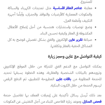
للمشروع.
معاينة
عناصر العقار الأساسية
مثل تمديدات الكهرباء والسباكة
والمكونات المعمارية كالأرضيات والنوافذ والجدران، وأيضًا أجهزة
التكييف وأنظمة العزل.
وضع توصيات واستشارات هندسية من أجل إصلاح الأعطال
المكشوفة في العقار وكيفية تحسين البناء.
صياغة
تقرير عاين
الإلكتروني والفني بشكل تفصيلي مُوضح به كل
المشاكل الخفية بالعقار وتكلفتها.
كيفية التواصل مع عاين وحجز زيارة
يمكنك التواصل مع الدعم الفني للشركة من خلال الموقع الإلكتروني
وتزويدهم بالبيانات الشخصية والعقارية، وهذه الخطوة يسبقها تحديد
للخدمة المطلوبة من
باقات عاين
المطروحة للتطبيق، ثم الدفع الرقمي
لرسوم الخدمة من خلال الكروت البنكية.
بعد ذلك تُرسل رسائل تأكيدية على إيميلات العملاء بها تفاصيل خدمة
فحص المنازل
وموعد زيارة الفاحص للبناء من أجل التفتيش عن المكونات