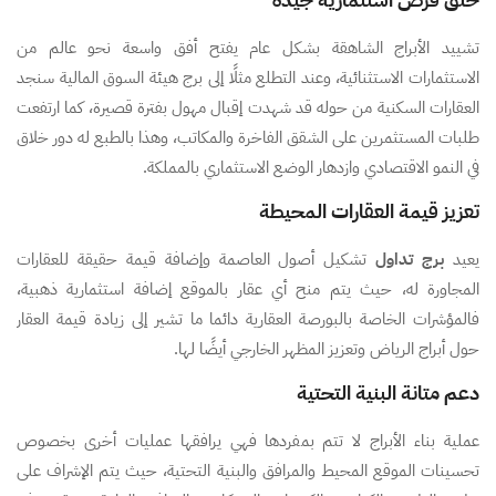
تشييد الأبراج الشاهقة بشكل عام يفتح أفق واسعة نحو عالم من
الاستثمارات الاستثنائية، وعند التطلع مثلًا إلى برج هيئة السوق المالية سنجد
العقارات السكنية من حوله قد شهدت إقبال مهول بفترة قصيرة، كما ارتفعت
طلبات المستثمرين على الشقق الفاخرة والمكاتب، وهذا بالطبع له دور خلاق
في النمو الاقتصادي وازدهار الوضع الاستثماري بالمملكة.
تعزيز قيمة العقارات المحيطة
يعيد
برج تداول
تشكيل أصول العاصمة وإضافة قيمة حقيقة للعقارات
المجاورة له، حيث يتم منح أي عقار بالموقع إضافة استثمارية ذهبية،
فالمؤشرات الخاصة بالبورصة العقارية دائما ما تشير إلى زيادة قيمة العقار
حول أبراج الرياض وتعزيز المظهر الخارجي أيضًا لها.
دعم متانة البنية التحتية
عملية بناء الأبراج لا تتم بمفردها فهي يرافقها عمليات أخرى بخصوص
تحسينات الموقع المحيط والمرافق والبنية التحتية، حيث يتم الإشراف على