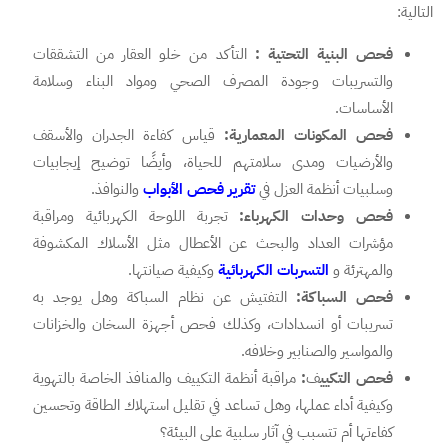
التالية:
فحص البنية التحتية :
التأكد من خلو العقار من التشققات
والتسريبات وجودة المصرف الصحي ومواد البناء وسلامة
الأساسات.
فحص المكونات المعمارية:
قياس كفاءة الجدران والأسقف
والأرضيات ومدى سلامتهم للحياة، وأيضًا توضيح إيجابيات
وسلبيات أنظمة العزل في
تقرير فحص الأبواب
والنوافذ.
فحص وحدات الكهرباء:
تجربة اللوحة الكهربائية ومراقبة
مؤشرات العداد والبحث عن الأعطال مثل الأسلاك المكشوفة
والمهترئة و
التسربات الكهربائية
وكيفية صيانتها.
فحص السباكة:
التفتيش عن نظام السباكة وهل يوجد به
تسريبات أو انسدادات، وكذلك فحص أجهزة السخان والخزانات
والمواسير والصنابير وخلافه.
فحص التكيي
ف
:
مراقبة أنظمة التكييف والمنافذ الخاصة بالتهوية
وكيفية أداء عملها، وهل تساعد في تقليل استهلاك الطاقة وتحسين
كفاءتها أم تتسبب في آثار سلبية على البيئة؟