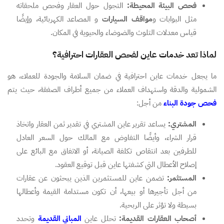
فحص البيئة المحيطة:
التجول حول العقار وفحص ملحقاته
مثل البوابات و
مواقف السيارات
و المصاعد الكهربائية، وإيضًا
قياس معدلات التلوث والضوضاء والحيوية في المكان.
لماذا تعد خدمات عاين لفحص العقارات احترافية؟
ما يجعل خدمات عاين احترافية في ضمان السلامة والجودة للعملاء، هو
الشمولية والدقة واستهداف العملاء من جميع أطراف الصفقة، حيث يتم
فحص جودة البناء
من أجل:
المشتري:
يساعد تقرير عاين المشتري في تقدير ثمن العقار واتخاذ
قرار الشراء، وأيضًا التفاوض مع المالك حول السعر العادل
للطرفين بعد انتقاص تكلفة الصيانة، أو الاتفاق مع البائع على
إصلاح الأعطال التي كشفتها عاين قبل توقيع العقود.
المستثمر:
تضمن عاين للمستثمرين الذين يبحثون عن عقارات
من أجل تأجيرها أو بيعها، أن تكون مستدامة القيمة وأعطالها
بسيطة ولا تؤثر على الربحية.
أصحاب العقارات القديمة:
تحلل عاين
المباني القديمة
وتحدد