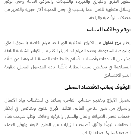
تطوير الطرق والكباري والكهرباء والشبكات والمرافق العامة وحتى توفير
وسائل متطورة للنقل، مما يتسبب في جعل المدينة أكثر حيوية والتعزيز من
معدلات الرفاهية والراحة.
توفير وظائف للشباب
يعتبر
برج تداول
من الأبراج المكتبية التي تنفذ مهام خاصة بالسوق المالي
والبورصة السعودية، وهذه المهام تحتاج إلى الكثير من الكوادر الشبابية النابغة
وخريجي الجامعات وأصحاب الأحلام والتطلعات المستقبلية، وهذا من شأنه
المساهمة في تخفيض نسب البطالة وأيضًا زيادة المدخول المحلي وتقوية
النمو الاقتصادي.
الوقوف بجانب الاقتصاد المحلي
تشغيل الأبراج وتقديم خدماتها الفاخرة يساعد في استقطاب رواد الأعمال
والسياح من شتى مناحي العالم، فتلك الأبراج تتنوع وتتنافس في ابتكار
خدمات تخص الضيافة والمال والسكن والترفيه وخلافه، وكلها شهدت هذه
القطاعات نبوغًا وتألق، أصبحت الزيارات من الخارج كثيفة وتوفير العملة
الصعبة مُسايرة لعجلة الإنتاج.