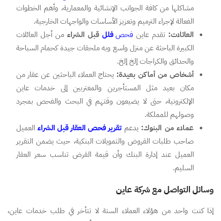
مشاكلها من كافة الجوانب الإنشائية والمعمارية، وأهم الخطوات
الفعالة لإجراء الترميم وتعزيز الأساسات والواجهات الخارجية.
العائلات:
تقدم عاين
فحص
فلل
قبل الشراء
من أجل العائلات
الكبيرة الباحثة عن منزل واسع وبه ملحقات جيدة كحمام السباحة
والحدائق والكراجات إلخ إلخ.
أشخاص من أماكن بعيدة:
يحتاج العملاء الباحثين عن عقار من
مكان بعيد مثل المستأجرين والمغتربين إلى خدمات عاين
الإلكترونية، حتى لا يضيعون وقتهم في البحث والفحص بمجرد
وصولهم للمملكة.
عملاء من البنوك:
يدعم
تقرير فحص العقار قبل الشراء
العميل
صاحب طلبات القروض والتمويلات البنكية، حيث يضمن التقرير
العميل عند إدارة البنك وأن قيمة القرض تناسب سعر العقار
السليم.
وسائل التواصل مع شركة عاين
إذا كنت واحد من هؤلاء العملاء الستة لا تتأخر في طلب خدمات عاين،