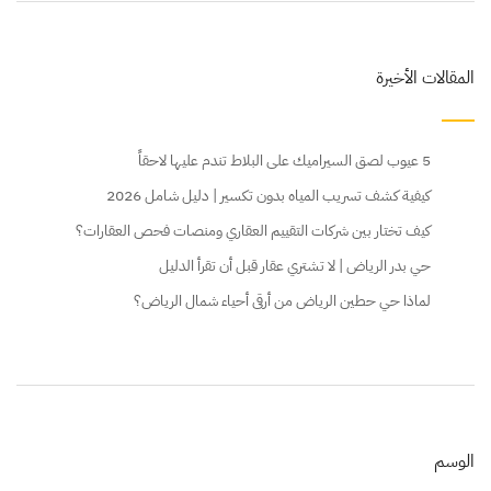
المقالات الأخيرة
5 عيوب لصق السيراميك على البلاط تندم عليها لاحقاً
كيفية كشف تسريب المياه بدون تكسير | دليل شامل 2026
كيف تختار بين شركات التقييم العقاري ومنصات فحص العقارات؟
حي بدر الرياض | لا تشتري عقار قبل أن تقرأ الدليل
لماذا حي حطين الرياض من أرقى أحياء شمال الرياض؟
الوسم