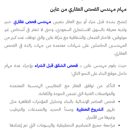
مهام مهندس الفحص العقاري من عاين
يُنصح بشدة قبل شراء أو بيع العقار بتعيين
مهندس فحص عقاري
خبير
ولديه معرفة بالسوق الاستثماري السعودي، وحتى لا تتعثر في أشخاص غير
موثوقين، فاختار الضمان والشفافية مع شركة عاين والتي توظف عدد كبير من
المهندسين الحاصلين على شهادات معتمدة من جهات رائدة في الفحص
العقاري.
حيث يقوم مهندس عاين بـ
فحص الشقق قبل الشراء
وإجراء عدة مهام
داخل موقع البناء على النحو التالي:
التأكد من توافق العقار مع المقاييس الهندسية المعتمدة
والمواصفات الفنية التي تضمن الجودة والكفاءة.
فحص العناصر الإنشائية بالبناء وتحليل المؤشرات الظاهرة مثل
ظهور
الشروخ الخطيرة
وصدأ الحديد والتصدعات والترطيب
وغيرها من الأضرار.
مراجعة جميع التصاميم التخطيطية والرسومات التي تم إعدادها