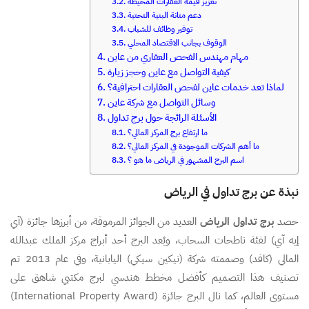
تعزيز قيمة العقارات المحيطة
دعم متانة البنية التحتية
توفير وظائف للشباب
الوقوف بجانب الاقتصاد المحلي
مهام مهندس الفحص العقاري من عاين
كيفية التواصل مع عاين وحجز زيارة
لماذا تعد خدمات عاين لفحص العقارات احترافية؟
وسائل التواصل مع شركة عاين
الأسئلة الرائجة حول برج تداول
ما ارتفاع برج المركز المالي؟
ما أهم الشركات الموجودة في المركز المالي؟
اسم البرج المشهور في الرياض ما هو ؟
نبذة عن برج تداول في الرياض
حصد
برج تداول الرياض
العديد من الجوائز المرموقة، من أبرزها جائزة (آي
إيه آي) لفئة ناطحات السحاب، ويُعد البرج أحد أبراج مركز الملك عبدالله
المالي (كافد) وصممته شركة (نيكين سيكي) اليابانية، وفي عام 2013 تم
تصنيف هذا التصميم كأفضل مخطط هندسي لبرج مكتبي شاهق على
مستوى العالم، كما نال البرج جائزة (International Property Award)