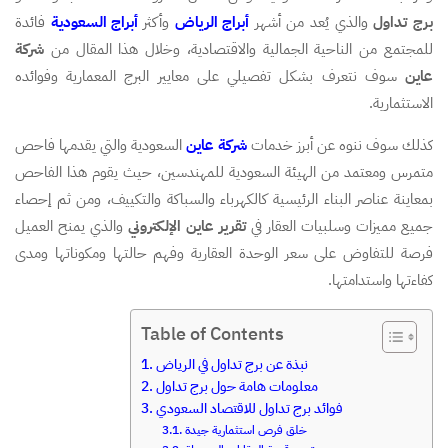
برج تداول
والذي يُعد من أشهر
أبراج الرياض
وأكثر
أبراج السعودية
فائدة
للمجتمع من الناحية الجمالية والاقتصادية، وخلال هذا المقال من
شركة
عاين
سوف نتعرف بشكل تفصيلي على معايير البرج المعمارية وفوائده
الاستثمارية.
كذلك سوف ننوه عن أبرز خدمات
شركة عاين
السعودية والتي يقدمها فاحص
متمرس ومعتمد من الهيئة السعودية للمهندسين، حيث يقوم هذا الفاحص
بمعاينة عناصر البناء الرئيسية كالكهرباء والسباكة والتكييف، ومن ثم إحصاء
جميع مميزات وسلبيات العقار في
تقرير عاين الإلكتروني
والذي يمنح العميل
فرصة للتفاوض على سعر الوحدة العقارية وفهم حالتها ومكوناتها ومدى
كفاءتها واستدامتها.
Table of Contents
نبذة عن برج تداول في الرياض
معلومات هامة حول برج تداول
فوائد برج تداول للاقتصاد السعودي
خلق فرص استثمارية جيدة