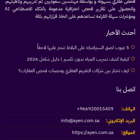
فحص عقاري بسهولة و بواسطة مهندسين سعوديين تم تدريبهم وتأهيلهم،
والحصول على تقارير فحص احترافية مدعومة بالذكاء الاصطناعي AI
ومؤشرات سهلة القراءة تساعدهم على اتخاذ قراراتهم بثقة
أحدث الأخبار
5 عيوب لصق السيراميك على البلاط تندم عليها لاحقاً
كيفية كشف تسريب المياه بدون تكسير | دليل شامل 2026
كيف تختار بين شركات التقييم العقاري ومنصات فحص العقارات؟
اتصل بنا
الهاتف:
966920015459+
البريد الإلكتروني:
info@ayen.com.sa
الموقع:
https://ayen.com.sa