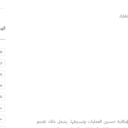
قارك
الو
اف
ال
تق
تق
تق
حا
خد
ة إمكانية تحسين العمليات وتبسيطها. يشمل ذلك تقديم