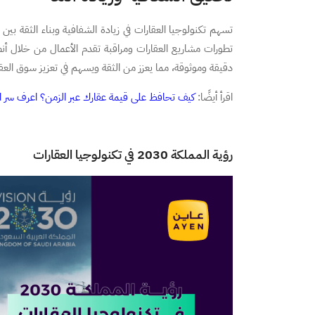
تسهم تكنولوجيا العقارات في زيادة الشفافية وبناء الثقة ب
تطورات مشاريع العقارات ومراقبة تقدم الأعمال من خلال أن
دقيقة وموثوقة، مما يعزز من الثقة ويسهم في تعزيز سوق العق
اقرأ أيضًا:
كيف تحافظ على قيمة عقارك عبر الزمن؟ اعرف سر الا
رؤية المملكة 2030 في تكنولوجيا العقارات