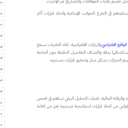
مثل تقديم طلبات الموافقات والتصاريح عبر الإنترنت.
شر
اعدهم في التفرغ للجوانب الإبداعية واتخاذ قرارات أكثر
شر
شر
فح
الواقع الافتراضي
والزيارات الافتراضية. تلك التقنيات تسمح
فح
استكشافها بدقة واكتشاف التفاصيل الدقيقة دون الحاجة
فح
يم الخيارات بشكل مبكر وتحقيق قرارات مستنيرة.
فح
فح
فح
رة والرقابة المالية. تقنيات التحليل البياني تساهم في فحص
مس
ين من اتخاذ قرارات استراتيجية مستنيرة تعزز من كفاءة
مه
مه