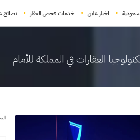
لسعودية
اخبار عاين
خدمات فحص العقار
نصائح عق
الب