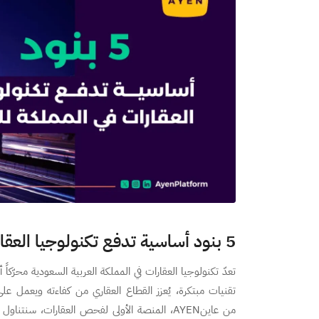
5 بنود أساسية تدفع تكنولوجيا العقارات في المملكة للأمام
تعدّ تكنولوجيا العقارات في المملكة العربية السعودية محرّكاً 
تقنيات مبتكرة، يُعزز القطاع العقاري من كفاءته ويعمل ع
من عاينAYEN، المنصة الأولى لفحص العقارات، سن