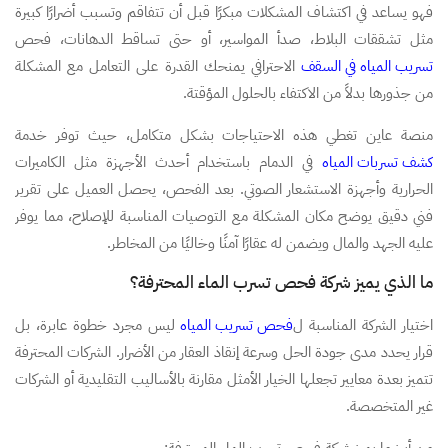
فهو يساعد في اكتشاف المشكلات مبكرًا قبل أن تتفاقم وتسبب أضرارًا كبيرة
مثل تشققات البلاط، صدأ المواسير، أو حتى تساقط الدهانات، فحص
تسريب المياه في السقف
الاحترافي يمنحك القدرة على التعامل مع المشكلة
من جذورها بدلاً من الاكتفاء بالحلول المؤقتة.
منصة عاين تغطي هذه الاحتياجات بشكل متكامل، حيث توفر خدمة
كشف تسربات المياه
في الدمام باستخدام أحدث الأجهزة مثل الكاميرات
الحرارية وأجهزة الاستشعار الصوتي. بعد الفحص، يحصل العميل على تقرير
فني دقيق يوضح مكان المشكلة مع التوصيات المناسبة للإصلاح، مما يوفر
عليه الجهد والمال ويضمن له عقارًا آمنًا وخاليًا من المخاطر.
ما الذي يميز شركة فحص تسرب الماء المحترفة؟
اختيار الشركة المناسبة ل
فحص تسريب المياه
ليس مجرد خطوة عابرة، بل
قرار يحدد مدى جودة الحل وسرعة إنقاذ العقار من الأضرار. الشركات المحترفة
تتميز بعدة معايير تجعلها الخيار الأمثل مقارنة بالأساليب التقليدية أو الشركات
غير المتخصصة.