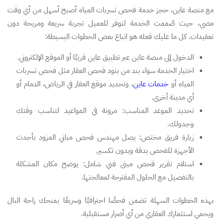
مع منصة عاين، حجز خدمة فحص تسربات المياه أصبح أسهل من أي وقت
مضى، حيث صُممت الخدمة لتوفر للعميل تجربة سريعة ومريحة دون
تعقيدات. كل ما عليك فعله هو اتباع بعض الخطوات البسيطة:
الدخول إلى منصة عاين عبر تطبيق عاين قريبًا أو الموقع الإلكتروني.
اختيار الخدمة سواء بند من بنود فحص العقار مثل فحص تسربات
المياه أو
خدمات عاين
، وتحديد موقع العقار في الرياض، الدمام أو
أي مدينة أخرى.
تحديد الموعد المناسب: مرونة في المواعيد لتناسب وقتك
وجدولك.
زيارة فريق مختص: يصل مهندس فحص مباني المزود بأحدث
الأجهزة للفحص بدقة وبدون تكسير.
استلام تقرير فحص مبنى فني شامل: يوضح مكان المشكلة
بالتفصيل مع الحلول المقترحة لمعالجتها.
بهذه الخطوات السهلة تضمن فحصًا احترافيًا وسريعًا يمنحك راحة البال
ويحمي استثمارك العقاري من أي أضرار مستقبلية.