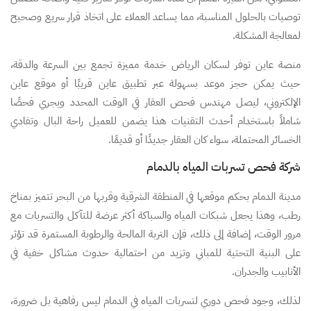
توصيات بالحلول المناسبة، مما يساعد العملاء على اتخاذ قرار سريع وصحيح
لمعالجة المشكلة.
منصة عاين توفر لسكان الرياض خدمة مميزة تجمع بين السرعة والدقة،
حيث يمكن حجز موعد بسهولة عبر تطبيق عاين قريبًا أو موقع عاين
الإلكتروني، ليصل مهندس فحص العقار في الوقت المحدد ويجري فحصًا
شاملاً باستخدام أحدث التقنيات هذا يضمن للعميل راحة البال وتفادي
الخسائر المحتملة، سواء كان العقار جديدًا أو قديمًا.
شركة فحص تسربات المياه بالدمام
مدينة الدمام بحكم موقعها في المنطقة الشرقية وقربها من البحر تتميز بمناخ
رطب، وهذا يجعل شبكات المياه والسباكة أكثر عرضة للتآكل والتسربات مع
مرور الوقت، إضافة إلى ذلك، فإن التربة المالحة والرطوبة المستمرة قد تؤثر
على البنية التحتية للمباني وتزيد من احتمالية حدوث مشاكل خفية في
الأنابيب والجدران.
لذلك، وجود فحص دوري لتسربات المياه في الدمام ليس رفاهية بل ضرورة،