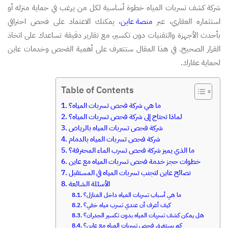
شركة كشف تسربات المياه خطوة أساسية لكل من يرغب في حماية منزله أو
استثماره العقاري، عبر
منصة عاين
، يمكنك الاعتماد على فحص احترافي
بأحدث الأجهزة والتقنيات دون تكسير، مع تقارير دقيقة تساعدك على اتخاذ
القرار الصحيح. في هذا المقال ستتعرف على أهمية الفحص وخدمات عاين
لحماية عقارك.
Table of Contents
ما هي شركة فحص تسربات المياه؟
لماذا تحتاج إلى شركة فحص تسربات المياه؟
شركة فحص تسربات المياه بالرياض
شركة فحص تسربات المياه بالدمام
ما الذي يميز شركة فحص تسرب الماء المحترفة؟
خطوات حجز خدمة فحص تسربات المياه مع عاين
نصائح عاين لتجنب تسربات المياه في المستقبل
الأسئلة الشائعة
ما هي أسباب تسربات المياه داخل المنازل؟
كيف أعرف أن عندي تسرب مياه خفي؟
هل يمكن كشف تسربات المياه بدون تكسير الجدران؟
كم يستغرق فحص تسربات المياه مع عاين؟