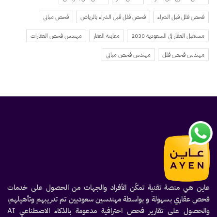
فحص فلل قبل الشراء
فحص فلل قبل الشراء بالرياض
فحص مباني
مستقبل العقار في السعودية 2030
معاينة العقار
مهندس فحص العقارات
مهندس فحص فلل
مهندس فحص مباني
عاين هي منصة تقنية تمكّن الأفراد والجهات من الحصول على خدمات
فحص عقاري بسهولة و بواسطة مهندسين سعوديين تم تدريبهم وتأهيلهم،
والحصول على تقارير فحص احترافية مدعومة بالذكاء الاصطناعي AI