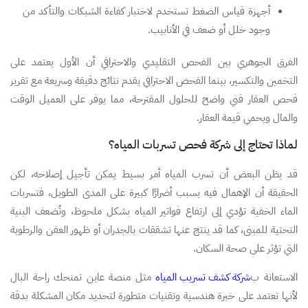
أجهزة قياس الضغط تستخدم لاختبار كفاءة الشبكات والتأكد من
وجود خلل أو ضعف في الأنابيب.
الفرق الجوهري بين الفحص التقليدي والاحترافي أن الأول يعتمد على
التخمين والتكسير، بينما الفحص الاحترافي يقدم نتائج دقيقة وسريعة مع تقرير
فحص العقار فني واضح للحلول المقترحة، مما يوفر على العميل الوقت
والمال ويحمي قيمة العقار.
لماذا تحتاج إلى شركة فحص تسربات المياه؟
قد يظن البعض أن تسرب المياه أمر بسيط يمكن تأجيل إصلاحه، لكن
الحقيقة أن الإهمال فيه يسبب أضرارًا كبيرة على المدى الطويل، فتسربات
الماء الخفية تؤدي إلى ارتفاع فواتير المياه بشكل ملحوظ، وتُضعف البنية
التحتية للمبنى، كما قد ينتج عنها تشققات بالجدران أو ظهور العفن والرطوبة
التي تؤثر على صحة السكان.
الاستعانة ب
شركة كشف تسريب المياه
مثل منصة عاين تمنحك راحة البال
لأنها تعتمد على خبرة هندسية وتقنيات متطورة لتحديد مكان المشكلة بدقة