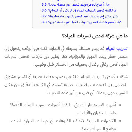
متى أحتاج لحجز موعد فحص عبر منصة عاين؟
ما تكلفة فحص تسربات المياه في الرياض أو الدمام؟
هل يمكن إجراء صيانة بعد فحص تسرب ماء مباشرة؟
كيف أحجز خدمة فحص تسربات المياه عبر منصة عاين؟
ما هي شركة فحص تسربات المياه؟
تسريب المياه
قد يبدو مشكلة بسيطة في البداية، لكنه مع الوقت يتحول إلى
مصدر خطر يهدد المبنى والميزانية، هنا يظهر دور شركات فحص تسربات
المياه كحل وقائي وفعّال يحميك من الخسائر قبل وقوعها.
شركات فحص تسربات المياه لا تكتفي بمجرد معاينة بصرية أو تكسير عشوائي
للجدران، بل تعتمد على تقنيات حديثة تساعد في الكشف الدقيق عن مكان
التسرب دون إحداث أي ضرر. من أبرز هذه التقنيات:
أجهزة الاستشعار الصوتي تلتقط أصوات تسرب المياه الدقيقة
داخل الجدران والأنابيب.
الكاميرات الحرارية تكشف الفروقات في درجات الحرارة لتحديد
مواقع التسربات بدقة.