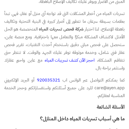
المبنى من الأضرار ويوفر عليك تكاليف الإصلاح الباهظة.
تسربات المياه من أخطر المشكلات التي قد تواجه أي منزل أو عقار، فهي تبدأ
بعلامات بسيطة سرعان ما تتطور إلى أضرار كبيرة في البنية التحتية وتكاليف
باهظة للإصلاح، لذا اختيار
شركة فحص تسربات المياه
المتخصصة هو الحل
الأمثل لاكتشاف المشكلة مبكرًا والتعامل معها باحترافية. ومع منصة عاين،
ستحصل على فحص مباني دقيق باستخدام أحدث التقنيات، تقرير فحص
عقار فني شامل، وخدمة موثوقة توفر عليك الجهد والوقت. لا تنتظر حتى
تتفاقم المشكلة،
احجز الآن كشف تسريبات المياه
مع عاين واحمِ عقارك
واستثمر براحة بال.
كما يمكنكم التواصل عبر الواتس اب
920035321
أو البريد الإلكتروني
care@ayen.app للرد على جميع أسئلتكم واستفساراتكم وحجز الخدمة
المناسبة لعقاركم.
الأسئلة الشائعة
ما هي أسباب تسربات المياه داخل المنازل؟