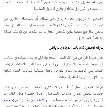
دون الحاجة إلى تكسير عشوائي، هذا يعني أنك ستعرف مصدر التسرب
بالتحديد مع تقرير فني متكامل يقترح الحلول المناسبة.
الفحص المبكر يوفر لك المال ويحمي منزلك أو استثمارك العقاري من
الخسائر المستقبلية، بدلاً من انتظار الأضرار الكبيرة، خطوة بسيطة مثل حجز
فحص عقار مع منصة عاين لفحص العقارات قد تنقذك من تكاليف صيانة
باهظة في المستقبل.
شركة فحص تسربات المياه بالرياض
تُعتبر مدينة الرياض من أكثر المدن السعودية التي تواجه تحديات في شبكات
المياه، وذلك بسبب التوسع العمراني السريع وضغط البنية التحتية مع زيادة
الطلب على الخدمات، هذه العوامل تجعل مشكلة تسربات المياه شائعة
وتحتاج إلى حلول دقيقة واحترافية.
شركات فحص العقار في الرياض لا تكتفي بالكشف السطحي، بل تقدم
خدمات فحص عقاري متكاملة باستخدام أجهزة متطورة مثل الكاميرات
الحرارية وأجهزة قياس الضغط، مما يضمن
كشف تسريب المياه دون تكسير
العشوائي، لكن الميزة الأهم أن هذه الشركات توفر تقارير فنية واضحة تتضمن