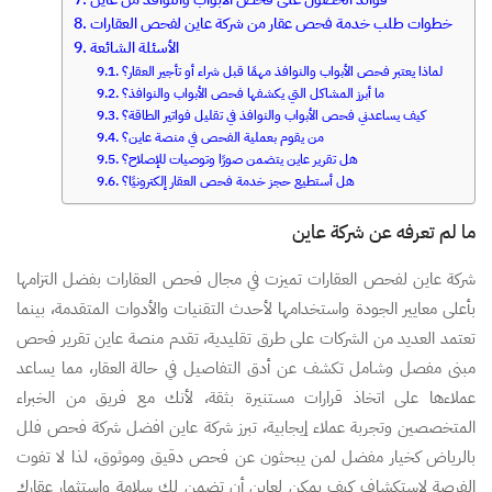
خطوات طلب خدمة فحص عقار من شركة عاين لفحص العقارات
الأسئلة الشائعة
لماذا يعتبر فحص الأبواب والنوافذ مهمًا قبل شراء أو تأجير العقار؟
ما أبرز المشاكل التي يكشفها فحص الأبواب والنوافذ؟
كيف يساعدني فحص الأبواب والنوافذ في تقليل فواتير الطاقة؟
من يقوم بعملية الفحص في منصة عاين؟
هل تقرير عاين يتضمن صورًا وتوصيات للإصلاح؟
هل أستطيع حجز خدمة فحص العقار إلكترونيًا؟
ما لم تعرفه عن شركة عاين
شركة عاين لفحص العقارات تميزت في مجال فحص العقارات بفضل التزامها
بأعلى معايير الجودة واستخدامها لأحدث التقنيات والأدوات المتقدمة، بينما
تعتمد العديد من الشركات على طرق تقليدية، تقدم منصة عاين تقرير فحص
مبنى مفصل وشامل تكشف عن أدق التفاصيل في حالة العقار، مما يساعد
عملاءها على اتخاذ قرارات مستنيرة بثقة، لأنك مع فريق من الخبراء
المتخصصين وتجربة عملاء إيجابية، تبرز شركة عاين افضل شركة فحص فلل
بالرياض كخيار مفضل لمن يبحثون عن فحص دقيق وموثوق، لذا لا تفوت
الفرصة لاستكشاف كيف يمكن لعاين أن تضمن لك سلامة واستثمار عقارك