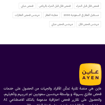
فحص فلل قبل الشراء
فحص فلل قبل الشراء بالرياض
فحص مباني
مستقبل العقار في السعودية 2030
معاينة العقار
مهندس فحص العقارات
مهندس فحص فلل
مهندس فحص مباني
عاين هي منصة تقنية تمكّن الأفراد والجهات من الحصول على خدمات
فحص عقاري بسهولة و بواسطة مهندسين سعوديين تم تدريبهم وتأهيلهم،
والحصول على تقارير فحص احترافية مدعومة بالذكاء الاصطناعي AI