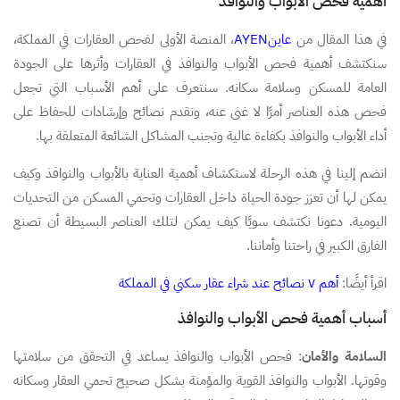
أهمية فحص الأبواب والنوافذ
في هذا المقال من
عاينAYEN
، المنصة الأولى لفحص العقارات في المملكة،
سنكتشف أهمية فحص الأبواب والنوافذ في العقارات وأثرها على الجودة
العامة للمسكن وسلامة سكانه. سنتعرف على أهم الأسباب التي تجعل
فحص هذه العناصر أمرًا لا غنى عنه، ونقدم نصائح وإرشادات للحفاظ على
أداء الأبواب والنوافذ بكفاءة عالية وتجنب المشاكل الشائعة المتعلقة بها.
انضم إلينا في هذه الرحلة لاستكشاف أهمية العناية بالأبواب والنوافذ وكيف
يمكن لها أن تعزز جودة الحياة داخل العقارات وتحمي المسكن من التحديات
اليومية. دعونا نكتشف سويًا كيف يمكن لتلك العناصر البسيطة أن تصنع
الفارق الكبير في راحتنا وأماننا.
اقرأ أيضًا:
أهم ٧ نصائح عند شراء عقار سكني في المملكة
أسباب أهمية فحص الأبواب والنوافذ
السلامة والأمان
: فحص الأبواب والنوافذ يساعد في التحقق من سلامتها
وقوتها. الأبواب والنوافذ القوية والمؤمنة بشكل صحيح تحمي العقار وسكانه