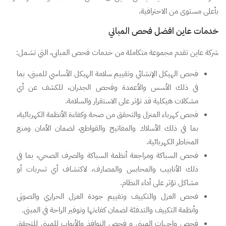
بأعلى مستوى من الاحترافية.
خدمات عاين افضل فحص المباني
شركة عاين تقدم مجموعة متكاملة من خدمات فحص المباني، التي تشمل:
فحص الهيكل الإنشائي وتقييم سلامة الهيكل الأساسي للمبنى، بما
في ذلك الأسس والأعمدة وفحص الجدران، للكشف عن أي
مشكلات هيكلية قد تؤثر على الاستقرار والسلامة.
فحص كهرباء المنزل والتحقق من صحة وكفاءة الأنظمة الكهربائية،
بما في ذلك الأسلاك والمفاتيح والقواطع، لضمان الأمان ومنع
المخاطر الكهربائية.
فحص السباكة ومراجعة أنظمة السباكة والصرف الصحي، بما في
ذلك الأنابيب والمحابس والمصارف، لاكتشاف أي تسربات أو
مشاكل تؤثر على أداء النظام.
فحص العزل والتكييف وتقييم جودة العزل الحراري والصوتي
وأنظمة التكييف والتدفئة لضمان كفاءتها وتوفير الراحة في المبنى.
فحص واجهات المبنى و فحص النوافذ والأبواب للمبنى للتحقق