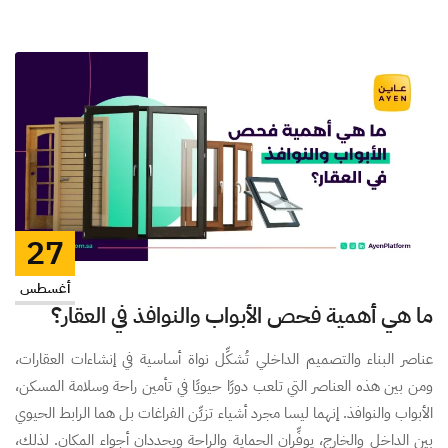
27
أغسطس
ما هي أهمية فحص الأبواب والنوافذ في العقار؟
عناصر البناء والتصميم الداخلي تُشكِّل نواة أساسية في إنشاءات العقارات،
ومن بين هذه العناصر التي تلعب دورًا حيويًا في تأمين راحة وسلامة المسكن،
الأبواب والنوافذ. إنهما ليسا مجرد أشياء تزيِّن الفراغات بل هما الرابط الحيوي
بين الداخل والخارج، يوفِّران الحماية والراحة ويحددان أجواء المكان. لذلك،