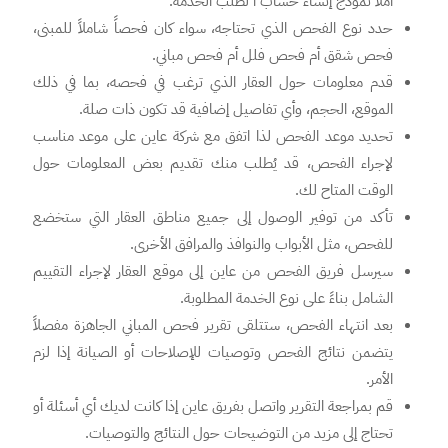
املأ نموذج إنشاء حساب ا لطلب الخدمة.
حدد نوع الفحص الذي تحتاجه، سواء كان فحصاً شاملاً للمبنى،
فحص شقق أم فحص فلل أم فحص مباني.
قدم معلومات حول العقار الذي ترغب في فحصه، بما في ذلك
الموقع، الحجم، وأي تفاصيل إضافية قد تكون ذات صلة.
تحديد موعد الفحص لذا اتفق مع شركة عاين على موعد مناسب
لإجراء الفحص، قد يُطلب منك تقديم بعض المعلومات حول
الوقت المتاح لك.
تأكد من توفير الوصول إلى جميع مناطق العقار التي ستخضع
للفحص، مثل الأبواب والنوافذ والمرافق الأخرى.
سيرسل فريق الفحص من عاين إلى موقع العقار لإجراء التقييم
الشامل بناءً على نوع الخدمة المطلوبة.
بعد انتهاء الفحص، ستتلقى تقرير فحص المباني الجاهزة مفصلاً
يتضمن نتائج الفحص وتوصيات للإصلاحات أو الصيانة إذا لزم
الأمر.
قم بمراجعة التقرير واتصل بفريق عاين إذا كانت لديك أي أسئلة أو
تحتاج إلى مزيد من التوضيحات حول النتائج والتوصيات.