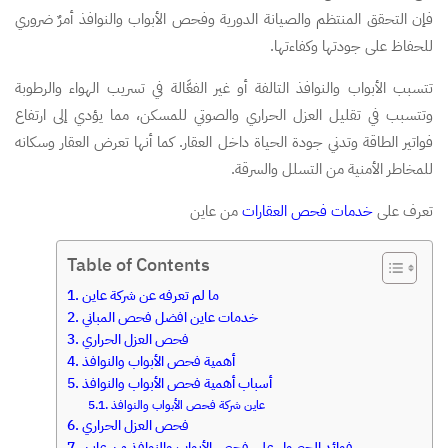
فإن التحقق المنتظم والصيانة الدورية وفحص الأبواب والنوافذ أمرٌ ضروري
للحفاظ على جودتها وكفاءتها.
تتسبب الأبواب والنوافذ التالفة أو غير الفعَّالة في تسريب الهواء والرطوبة
وتتسبب في تقليل العزل الحراري والصوتي للمسكن، مما يؤدي إلى ارتفاع
فواتير الطاقة وتدني جودة الحياة داخل العقار. كما أنها تعرض العقار وسكانه
للمخاطر الأمنية من التسلل والسرقة.
تعرف على
خدمات فحص العقارات
من عاين
Table of Contents
ما لم تعرفه عن شركة عاين
خدمات عاين افضل فحص المباني
فحص العزل الحراري
أهمية فحص الأبواب والنوافذ
أسباب أهمية فحص الأبواب والنوافذ
عاين شركة فحص الأبواب والنوافذ
فحص العزل الحراري
فوائد الحصول على فحص الأبواب والنوافذ من عاين