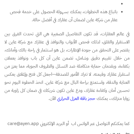
باتباع هذه الخطوات، يمكنك بسهولة الحصول على خدمة فحص
عقار من شركة عاين لضمان أن عقارك في أفضل حالة.
في عالم العقارات، قد تكون التفاصيل الصغيرة هي التي تحدث الفرق بين
الاستقرار والقلق، لذلك فحص الأبواب والنوافذ في عقارك مع شركة عاين لا
يقتصر على التحقق من جودة الإطارات، بل هو استثمار في راحة بالك وأمانك،
من خلال تقييم دقيق وشامل، تضمن عاين أن كل باب ونوافذ يعملان
بكفاءة، ويقدمان حماية متكاملة ضد التسلل والظروف الجوية، مما يعزز من
استقرار عقارك وقيمته. لا تترك الأمور للصدفة—اجعل كل فتح وإغلاق يعكس
العناية والدقة، واستمتع براحة البال مع شركة عاين. اتخذ الخطوة اليوم نحو
تحسين أمان وكفاءة عقارك، ودع عاين تكون شريكك في ضمان كل زاوية من
زوايا منزلك.، يمكنك
حجز باقة العزل الحراري
الآن.
كما يمكنكم التواصل عبر الواتس اب أو البريد الإلكتروني care@ayen.app