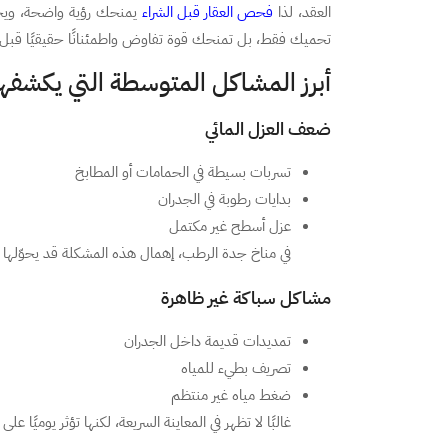
العقد، لذا
فحص العقار قبل الشراء
يمنحك رؤية واضحة، ويحو
تحميك فقط، بل تمنحك قوة تفاوض واطمئنانًا حقيقيًا قبل ا
أبرز المشاكل المتوسطة التي يكشفها
ضعف العزل المائي
تسربات بسيطة في الحمامات أو المطابخ
بدايات رطوبة في الجدران
عزل أسطح غير مكتمل
في مناخ جدة الرطب، إهمال هذه المشكلة قد يحوّلها س
مشاكل سباكة غير ظاهرة
تمديدات قديمة داخل الجدران
تصريف بطيء للمياه
ضغط مياه غير منتظم
غالبًا لا تظهر في المعاينة السريعة، لكنها تؤثر يوميًا 