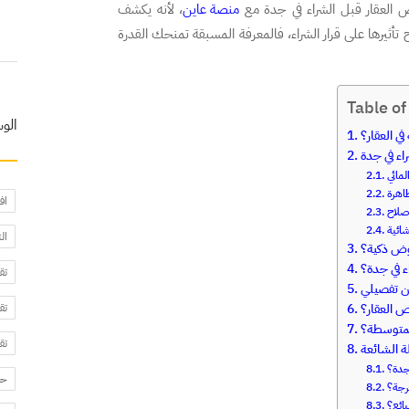
ص العقار قبل الشراء في جدة مع
منصة عاين
، لأنه يكشف
ثيرها على قرار الشراء، فالمعرفة المسبقة تمنحك القدرة
Table of
الو
ي العقار؟
اء في جدة
مائي
اهرة
اف
إصلاح
ائية
ال
اوض ذكية؟
 في جدة؟
تق
ين تفصيلي
تق
ص العقار؟
المتوسطة؟
تق
ة الشائعة
جدة؟
حا
رجة؟
ائع؟