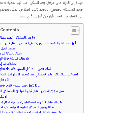
جيدة إلى التزام مالي مرهق بعد السكن، هنا تبرز أهمية فح
حجم المشكلة الحقيقي، ويحدد تكلفة إصلاحها بدقة، ويوضح تأ
على التفاوض واتخاذ قرار ذكي قبل توقيع العقد.
 Contents
ما هي المشاكل المتوسطة ف
أبرز المشاكل المتوسطة التي يكشفها فحص العقار قبل الشر
ضعف العزل ال
مشاكل سباكة غير ظ
ملاحظات كهربائية قابلة لل
تشققات غير إنش
لماذا تعتبر المشاكل المتوسطة أداة تف
كيف تساعدك باقة عاين تفصيلي عند فحص العقار قبل الشراء
باقة عا
ماذا تفعل بعد استلام تقرير فح
متى تحتاج فحص العقار قبل الشراء في المشاكل 
الأسئل
هل المشاكل المتوسطة تستدعي رفض شراء العقار في 
ما الفرق بين المشاكل المتوسطة والمشاكل الح
هل يمكن استخدام تقرير فحص العقار للتفاوض مع الب