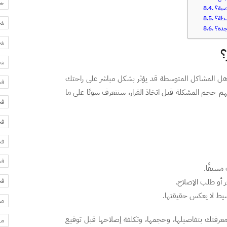
خد
صية؟
سطة؟
شر
جدة؟
شر
؟
شر
هل المشاكل المتوسطة قد يؤثر بشكل مباشر على راحتك
فح
 حجم المشكلة قبل اتخاذ القرار، سنتعرف سويًا على ما
فح
فح
فح
فح
مسبقًا.
فح
 أو طلب الإصلاح.
سيط لا يعكس حقيقتها.
مس
عرفتك بتفاصيلها، وحجمها، وتكلفة إصلاحها قبل توقيع
مه