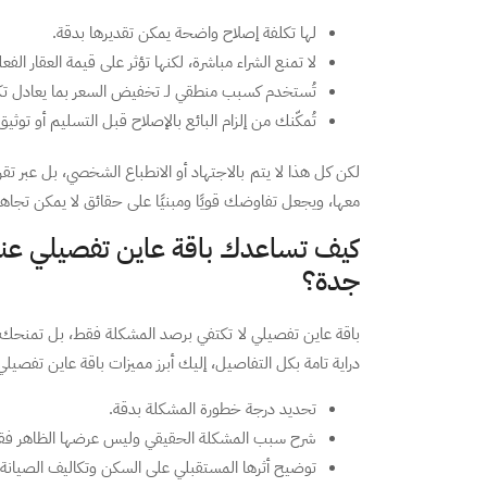
لها تكلفة إصلاح واضحة يمكن تقديرها بدقة.
لا تمنع الشراء مباشرة، لكنها تؤثر على قيمة العقار الفعل
تُستخدم كسبب منطقي لـ تخفيض السعر بما يعادل تكل
تُمكّنك من إلزام البائع بالإصلاح قبل التسليم أو توثي
لكن كل هذا لا يتم بالاجتهاد أو الانطباع الشخصي، بل عبر تق
معها، ويجعل تفاوضك قويًا ومبنيًا على حقائق لا يمكن تجاهل
كيف تساعدك باقة عاين تفصيلي عند
جدة؟
باقة عاين تفصيلي لا تكتفي برصد المشكلة فقط، بل تمنحك فه
دراية تامة بكل التفاصيل، إليك أبرز مميزات باقة عاين تفصيلي 
تحديد درجة خطورة المشكلة بدقة.
شرح سبب المشكلة الحقيقي وليس عرضها الظاهر فق
توضيح أثرها المستقبلي على السكن وتكاليف الصيانة.