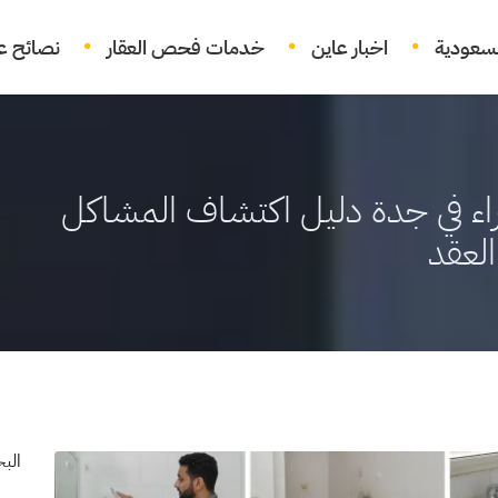
لسعودية
اخبار عاين
خدمات فحص العقار
نصائح عق
اء في جدة دليل اكتشاف المشاكل
لعقد
الب