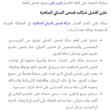
يمكنك التعرف على كافة تفاصيل
تقرير عاين
وبنود فحص العقار
عاين أفضل شركات فحص المباني الجاهزة
شركة عاين تُعتبر أفضل
شركة فحص المباني الجاهزة
في المملكة العربية
السعودية، وذلك لعدة أسباب:
تتمتع عاين أهم شركة فحص المباني بفريق من المهندسين
المعتمدين والمتخصصين في فحص المباني، مما يضمن تقديم
تقييم دقيق وشامل لحالة المبنى.
تستخدم شركة عاين تقنيات حديثة وأجهزة متطورة في عمليات
فحص المباني الجاهزة، مما يسهم في تقديم نتائج موثوقة ودقيقة.
يقدم تقرير فحص المباني الذي تعده عاين تحليلاً مفصلاً عن جميع
جوانب المبنى، بما في ذلك الهيكل، والأنظمة الكهربائية والسباكة،
وجودة العزل، مما يساعد المشترين على اتخاذ قرارات مستنيرة.
تسليم سريع للتقارير حيث تسعى منصة عاين لتقديم التقارير في
أقصر وقت ممكن، مما يساعد العملاء على البدء في إجراءات الشراء
أو التجديد بشكل أسرع.