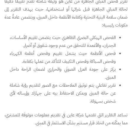
تقرير فحص المباني الجاهزة من عاين هو وثيقة شاملة تُقدم تقييمًا دقيقًا
لحالة المباني الجاهزة قبل شرائها أو استخدامها، حيث يهدف التقرير إلى
ضمان سلامة البنية التحتية وكفاءة الأنظمة داخل المبنى، ويتضمن عادةً عدة
مكونات رئيسية:
الفحص الهيكلي البصري الظاهري حيث يتضمن تقييم الأساسات،
الجدران، والأعمدة للتحقق من عدم وجود شقوق أو أضرار.
فحص الأنظمة حيث يشمل تقييم وفحص أنظمة الكهرباء
وفحص السباكة وفحص التكييف للتأكد من عملها بكفاءة.
يركز على جودة العزل الصوتي والحراري لضمان الراحة داخل
المبنى.
تقرير تفاعلي يتم توثيق الملاحظات مع الصور لتقديم رؤية شاملة
عن حالة المبنى ويمكن الاحتفاظ بيه على جهازك وإرساله لأي
شخص بسهولة.
تساعد التقارير التي تقدمها شركة عاين في تقديم معلومات موثوقة للمشتري،
مما يمكّنه من اتخاذ قرار مستنير بشأن الاستثمار في المبنى.