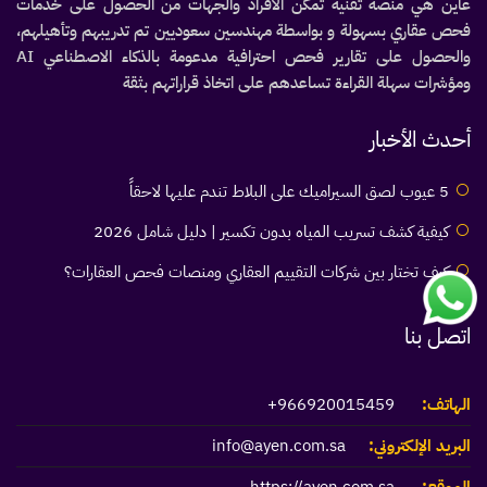
عاين هي منصة تقنية تمكّن الأفراد والجهات من الحصول على خدمات
فحص عقاري بسهولة و بواسطة مهندسين سعوديين تم تدريبهم وتأهيلهم،
والحصول على تقارير فحص احترافية مدعومة بالذكاء الاصطناعي AI
ومؤشرات سهلة القراءة تساعدهم على اتخاذ قراراتهم بثقة
أحدث الأخبار
5 عيوب لصق السيراميك على البلاط تندم عليها لاحقاً
كيفية كشف تسريب المياه بدون تكسير | دليل شامل 2026
كيف تختار بين شركات التقييم العقاري ومنصات فحص العقارات؟
اتصل بنا
الهاتف:
966920015459+
البريد الإلكتروني:
info@ayen.com.sa