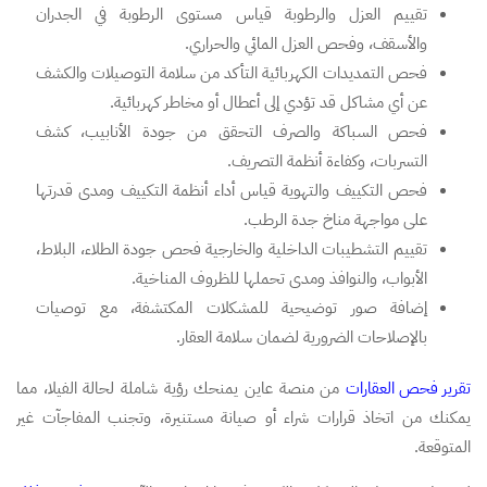
تقييم العزل والرطوبة قياس مستوى الرطوبة في الجدران
والأسقف، وفحص العزل المائي والحراري.
فحص التمديدات الكهربائية التأكد من سلامة التوصيلات والكشف
عن أي مشاكل قد تؤدي إلى أعطال أو مخاطر كهربائية.
فحص السباكة والصرف التحقق من جودة الأنابيب، كشف
التسربات، وكفاءة أنظمة التصريف.
فحص التكييف والتهوية قياس أداء أنظمة التكييف ومدى قدرتها
على مواجهة مناخ جدة الرطب.
تقييم التشطيبات الداخلية والخارجية فحص جودة الطلاء، البلاط،
الأبواب، والنوافذ ومدى تحملها للظروف المناخية.
إضافة صور توضيحية للمشكلات المكتشفة، مع توصيات
بالإصلاحات الضرورية لضمان سلامة العقار.
تقرير فحص العقارات
من منصة عاين يمنحك رؤية شاملة لحالة الفيلا، مما
يمكنك من اتخاذ قرارات شراء أو صيانة مستنيرة، وتجنب المفاجآت غير
المتوقعة.