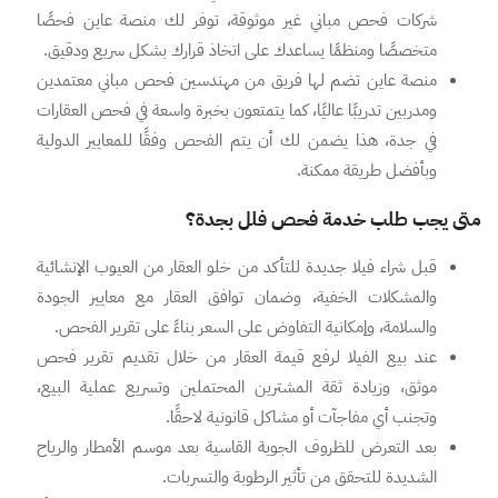
شركات فحص مباني غير موثوقة، توفر لك منصة عاين فحصًا
متخصصًا ومنظمًا يساعدك على اتخاذ قرارك بشكل سريع ودقيق.
منصة عاين تضم لها فريق من مهندسين فحص مباني معتمدين
ومدربين تدريبًا عاليًا، كما يتمتعون بخبرة واسعة في فحص العقارات
في جدة، هذا يضمن لك أن يتم الفحص وفقًا للمعايير الدولية
وبأفضل طريقة ممكنة.
متى يجب طلب خدمة فحص فلل بجدة؟
قبل شراء فيلا جديدة للتأكد من خلو العقار من العيوب الإنشائية
والمشكلات الخفية، وضمان توافق العقار مع معايير الجودة
والسلامة، وإمكانية التفاوض على السعر بناءً على تقرير الفحص.
عند بيع الفيلا لرفع قيمة العقار من خلال تقديم تقرير فحص
موثق، وزيادة ثقة المشترين المحتملين وتسريع عملية البيع،
وتجنب أي مفاجآت أو مشاكل قانونية لاحقًا.
بعد التعرض للظروف الجوية القاسية بعد موسم الأمطار والرياح
الشديدة للتحقق من تأثير الرطوبة والتسربات.