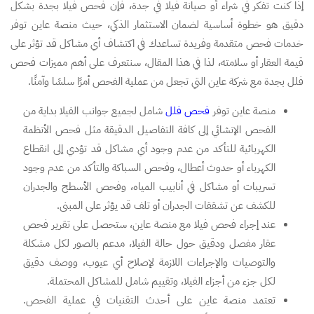
إذا كنت تفكر في شراء أو صيانة فيلا في جدة، فإن فحص فيلا بجدة بشكل
دقيق هو خطوة أساسية لضمان الاستثمار الذكي، حيث منصة عاين توفر
خدمات فحص متقدمة وفريدة تساعدك في اكتشاف أي مشاكل قد تؤثر على
قيمة العقار أو سلامته، لذا في هذا المقال، سنتعرف على أهم مميزات فحص
فلل بجدة مع شركة عاين التي تجعل من عملية الفحص أمرًا سلسًا وآمنًا.
منصة عاين توفر
فحص فلل
شامل لجميع جوانب الفيلا بداية من
الفحص الإنشائي إلى كافة التفاصيل الدقيقة مثل فحص الأنظمة
الكهربائية للتأكد من عدم وجود أي مشاكل قد تؤدي إلى انقطاع
الكهرباء أو حدوث أعطال، وفحص السباكة والتأكد من عدم وجود
تسريبات أو مشاكل في أنابيب المياه، وفحص الأسطح والجدران
للكشف عن تشققات الجدران أو تلف قد يؤثر على المبنى.
عند إجراء فحص فيلا مع منصة عاين، ستحصل على تقرير فحص
عقار مفصل ودقيق حول حالة الفيلا، مدعم بالصور لكل مشكلة
والتوصيات والإجراءات اللازمة لإصلاح أي عيوب، ووصف دقيق
لكل جزء من أجزاء الفيلا، وتقييم شامل للمشاكل المحتملة.
تعتمد منصة عاين على أحدث التقنيات في عملية الفحص.