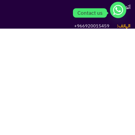
اتصل بنا
Contact us
الهاتف:
966920015459+
البريد الإلكتروني:
info@ayen.com.sa
الموقع:
https://ayen.com.sa
خدماتنا
باقة عاين أساسي
باقة عاين تفصيلي
باقة عاين متقدم
باقة عاين استلام 1
باقة عاين استلام 2