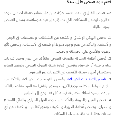
أهم بنود فحص فلل بجدة
عند فحص الفلل في جدة، تعتمد شركة عاين على معايير دقيقة لضمان جودة
العقار وخلوه من المشكلات التي قد تؤثر على قيمته وسلامته. يشمل الفحص
البنود التالية:
1. فحص الهيكل الإنشائي والكشف عن التشققات والتصدعات في الجدران
والأسقف، والتأكد من عدم وجود هبوط أو ضعف في الأساسات، وفحص تأثير
الرطوبة والأملاح على الخرسانة والحديد.
2. فحص أنظمة السباكة والصرف الصحي والتأكد من عدم وجود تسربات
مياه داخلية أو خارجية، وفحص كفاءة شبكة الصرف الصحي وضغط المياه،
واستخدام أجهزة حديثة للكشف عن التسربات غير الظاهرة.
3.
فحص التمديدات الكهربائية
وفحص التوصيلات الكهربائية والتأكد من
سلامتها، وقياس كفاءة توزيع الكهرباء ومدى توافقها مع المواصفات، والتأكد
من عدم وجود أسلاك مكشوفة أو مشاكل قد تؤدي إلى الحرائق.
4. فحص العزل والتهوية والتأكد من جودة العزل الحراري والمائي للأسطح
والجدران، وفحص أنظمة التهوية والتكييف ومدى كفاءتها، والكشف عن أي
تسربات هوائية قد تؤثر على راحة السكان.