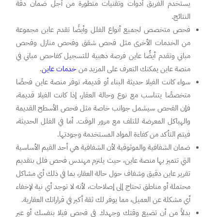
يستخدم الفريق أدوات وتقنيات متطورة من أجل ضمان دقة
النتائج.
فحص متخصص لجميع أنواع الفلل وأيضًا تقدم عاين مجموعة
من الخدمات الأخرى مثل فحص شقق وفحص منازل وفحص
مباني وتقدم أيضًَا عاين فرصة ذهبية للتسجيل كفاحص مباني في
منصة عاين يمكنك التعرف على المزيد من
خدمات عاين
.
سواء كانت الفيلا حديثة البناء أو قديمة، توفر منصة عاين فحصًا
متخصصًا يتناسب مع نوع وحالة العقار، إذا كانت الفيلا قديمة،
فإن الفحص سيشمل جوانب خاصة مثل فحص الأسطح القديمة
والهياكل المعرضة للتلف مع مرور الوقت. أما في الفلل الحديثة،
فيتم التأكد من كفاءة المواد المستخدمة وجودتها.
ضمان الشفافية والموثوقية لأن الشفافية هي أحد القيم الأساسية
التي تتميز بها منصة عاين، حيث يلتزم مهندس فحص فلل بتقديم
تقرير عاين دقيق وشفاف حول حالة العقار، بما في ذلك أي مشاكل
محتملة أو مناطق تحتاج إلى إصلاحات، لأنه لا توجد أي نية لإخفاء
أي مشكلة عن العميل، مما يوفر لك ثقة أكبر في قراراتك العقارية.
بدلاً من أن تضيع وقتك وجهدك في فحص فيلا بنفسك أو عبر