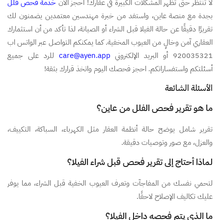
لا تنتظر حتى تظهر المشكلات الكبيرة في عقارك! احجز الآن
خدمة فحص فلل
بجدة مع منصة عاين، واستفد من خبرة مهندسين معتمدين يضمنون لك
تقريرًا دقيقًا عن حالة الفيلا قبل الشراء أو الصيانة، لذا تأكد من أن استثمارك
العقاري آمن وخالٍ من العيوب المخفية. كما يمكنكم التواصل عبر الواتس اب
920035321 أو البريد الإلكتروني
care@ayen.app
للرد على جميع
أسئلتكم واستفساراتكم. احجز فحصك اليوم واتخذ قرارك بثقة!
الأسئلة الشائعة
ما هو تقرير فحص الفلل من عاين؟
تقرير شامل يوضح حالة أنظمة العقار مثل الكهرباء، السباكة، التكييف،
والعزل، مع صور وتوصيات دقيقة.
لماذا أحتاج إلى تقرير فحص قبل شراء الفيلا؟
لتحمي نفسك من المفاجآت وتعرف العيوب الخفية قبل الشراء، مما يوفر
عليك تكاليف الإصلاح لاحقًا.
ما الذي يتم فحصه داخل الفيلا؟