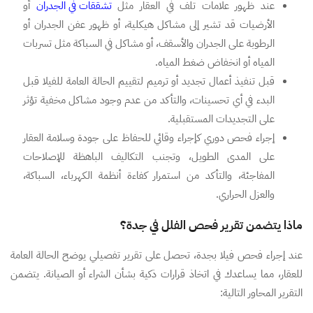
عند ظهور علامات تلف في العقار مثل
تشققات في الجدران
أو
الأرضيات قد تشير إلى مشاكل هيكلية، أو ظهور عفن الجدران أو
الرطوبة على الجدران والأسقف، أو مشاكل في السباكة مثل تسربات
المياه أو انخفاض ضغط المياه.
قبل تنفيذ أعمال تجديد أو ترميم لتقييم الحالة العامة للفيلا قبل
البدء في أي تحسينات، والتأكد من عدم وجود مشاكل مخفية تؤثر
على التجديدات المستقبلية.
إجراء فحص دوري كإجراء وقائي للحفاظ على جودة وسلامة العقار
على المدى الطويل، وتجنب التكاليف الباهظة للإصلاحات
المفاجئة، والتأكد من استمرار كفاءة أنظمة الكهرباء، السباكة،
والعزل الحراري.
ماذا يتضمن تقرير فحص الفلل في جدة؟
عند إجراء فحص فيلا بجدة، تحصل على تقرير تفصيلي يوضح الحالة العامة
للعقار، مما يساعدك في اتخاذ قرارات ذكية بشأن الشراء أو الصيانة. يتضمن
التقرير المحاور التالية: