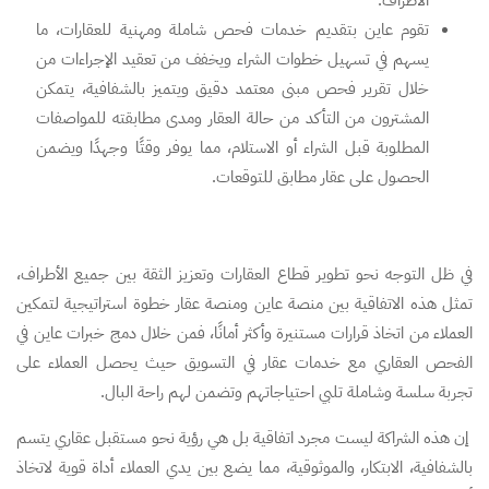
الأطراف.
تقوم عاين بتقديم خدمات فحص شاملة ومهنية للعقارات، ما
يسهم في تسهيل خطوات الشراء ويخفف من تعقيد الإجراءات من
خلال تقرير فحص مبنى معتمد دقيق ويتميز بالشفافية، يتمكن
المشترون من التأكد من حالة العقار ومدى مطابقته للمواصفات
المطلوبة قبل الشراء أو الاستلام، مما يوفر وقتًا وجهدًا ويضمن
الحصول على عقار مطابق للتوقعات.
في ظل التوجه نحو تطوير قطاع العقارات وتعزيز الثقة بين جميع الأطراف،
تمثل هذه الاتفاقية بين منصة عاين ومنصة عقار خطوة استراتيجية لتمكين
العملاء من اتخاذ قرارات مستنيرة وأكثر أمانًا، فمن خلال دمج خبرات عاين في
الفحص العقاري مع خدمات عقار في التسويق حيث يحصل العملاء على
تجربة سلسة وشاملة تلبي احتياجاتهم وتضمن لهم راحة البال.
إن هذه الشراكة ليست مجرد اتفاقية بل هي رؤية نحو مستقبل عقاري يتسم
بالشفافية، الابتكار، والموثوقية، مما يضع بين يدي العملاء أداة قوية لاتخاذ