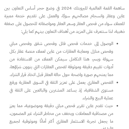
ساهمة القمة العالمية للبروبتك 2024 في وضع حجر أساس التعاون بين
عاين وعقار وانسجام مصالحهم سويًا، والعمل على تقديم خدمة مميزة
للعملاء سواء من فحص العقار وسعر العقار ومواصفاته للحصول على صفقة
ذهبية، لذا سنتعرف على المزيد من أهداف التعاون بينهم كما يلي:
الوصول إلى خدمات فحص فلل وفحص شقق وفحص مباني
وفحص منازل ومعاينة العقارات من عاين لعملاء منصة عقار بكل
سهولة ويسر، هذا التكامل سيمكن العملاء من الاستفادة من
أدوات تقييم دقيقة وموثوقة لفحص العقارات التي ينوون شراؤها،
مما يمنحهم صورة واضحة حول حالة العقار قبل اتخاذ قرار الشراء.
الفحص العقاري يعمل على تعزيز الثقة في السوق العقارية ورفع
مستوى الشفافية، إذ يساعد المشترين والبائعين على الثقة في
عملية البيع والشراء.
حيث تقدم عاين تقرير فحص مباني دقيقة وموضوعية، مما يعزز
من مصداقية المعاملات ويخفف من مخاطر الشراء غير المضمون،
ما يجعل تجربة الاستثمار العقاري أكثر أمانًا وموثوقية لجميع