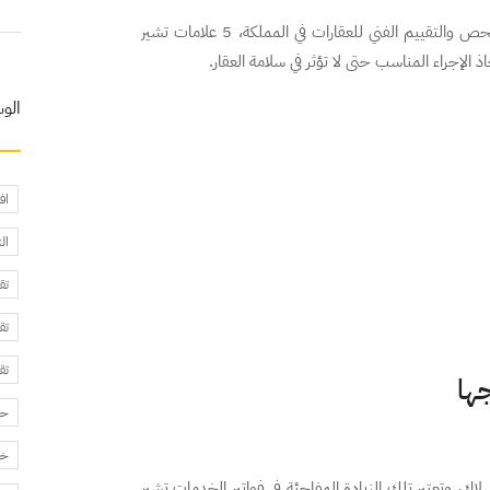
في هذا المقال، يستعرض لك خبراء عاين AYEN، منصة الفحص والتقييم الفني للعقارات في المملكة، 5 علامات تشير
الإجراء المناسب حتى لا تؤثر في سلامة العقار.
الو
اف
ال
تق
تق
تق
ها
حا
خد
لاك، وتعتبر تلك الزيادة المفاجئة في فواتير الخدمات تشير