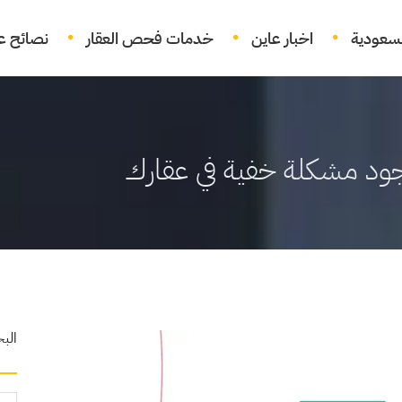
لسعودية
اخبار عاين
خدمات فحص العقار
نصائح عق
الب