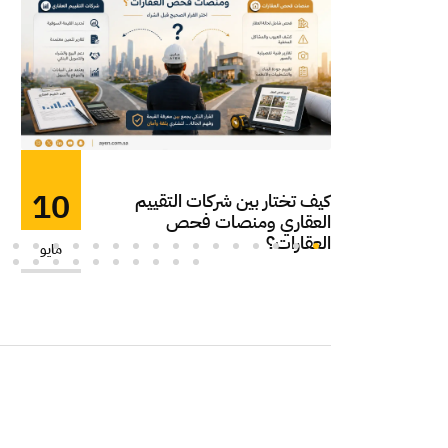
10
كيف تختار بين شركات التقييم
العقاري ومنصات فحص
العقارات؟
مايو