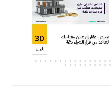
نصائح فحص الس
30
فحص عقار في عاين مفتاحك
في شقق تحت ال
لتتأكد من قرار الشراء بثقة
لاستلام آمن مع
أبريل