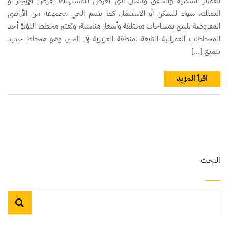
العمائر السكنية والشقق والفلل التي تُعرض للمستهلك بغرض الإيجار أو
التملك، سواء للسكن أو الاستثمار، كما يضم الحي مجموعة من الأراضي
المعروضة للبيع بمساحات مختلفة وأسعار مناسبة، ويُعتبر مخطط اللؤلؤ أحد
المخططات العمرانية التابعة لمنطقة العزيزية في الخبر، وهو مخطط جديد
يتمتع […]
اقرأ المزيد
البحث