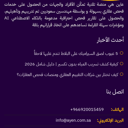
عاين هي منصة تقنية تمكّن الأفراد والجهات من الحصول على خدمات
فحص عقاري بسهولة و بواسطة مهندسين سعوديين تم تدريبهم وتأهيلهم،
والحصول على تقارير فحص احترافية مدعومة بالذكاء الاصطناعي AI
ومؤشرات سهلة القراءة تساعدهم على اتخاذ قراراتهم بثقة
أحدث الأخبار
5 عيوب لصق السيراميك على البلاط تندم عليها لاحقاً
كيفية كشف تسريب المياه بدون تكسير | دليل شامل 2026
كيف تختار بين شركات التقييم العقاري ومنصات فحص العقارات؟
اتصل بنا
الهاتف:
966920015459+
البريد الإلكتروني:
info@ayen.com.sa