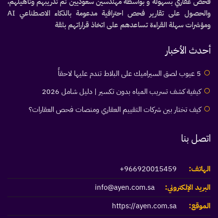
فحص عقاري بسهولة و بواسطة مهندسين سعوديين تم تدريبهم وتأهيلهم،
والحصول على تقارير فحص احترافية مدعومة بالذكاء الاصطناعي AI
ومؤشرات سهلة القراءة تساعدهم على اتخاذ قراراتهم بثقة
أحدث الأخبار
5 عيوب لصق السيراميك على البلاط تندم عليها لاحقاً
كيفية كشف تسريب المياه بدون تكسير | دليل شامل 2026
كيف تختار بين شركات التقييم العقاري ومنصات فحص العقارات؟
اتصل بنا
الهاتف:
966920015459+
البريد الإلكتروني:
info@ayen.com.sa
الموقع:
https://ayen.com.sa