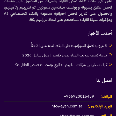
عاين هي منصة تقنية تمكّن الأفراد والجهات من الحصول على خدمات
فحص عقاري بسهولة و بواسطة مهندسين سعوديين تم تدريبهم وتأهيلهم،
والحصول على تقارير فحص احترافية مدعومة بالذكاء الاصطناعي AI
ومؤشرات سهلة القراءة تساعدهم على اتخاذ قراراتهم بثقة
أحدث الأخبار
5 عيوب لصق السيراميك على البلاط تندم عليها لاحقاً
كيفية كشف تسريب المياه بدون تكسير | دليل شامل 2026
كيف تختار بين شركات التقييم العقاري ومنصات فحص العقارات؟
اتصل بنا
الهاتف:
966920015459+
البريد الإلكتروني:
info@ayen.com.sa