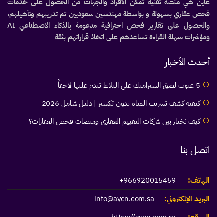
عاين هي منصة تقنية تمكّن الأفراد والجهات من الحصول على خدمات
فحص عقاري بسهولة و بواسطة مهندسين سعوديين تم تدريبهم وتأهيلهم،
والحصول على تقارير فحص احترافية مدعومة بالذكاء الاصطناعي AI
ومؤشرات سهلة القراءة تساعدهم على اتخاذ قراراتهم بثقة
أحدث الأخبار
5 عيوب لصق السيراميك على البلاط تندم عليها لاحقاً
كيفية كشف تسريب المياه بدون تكسير | دليل شامل 2026
كيف تختار بين شركات التقييم العقاري ومنصات فحص العقارات؟
اتصل بنا
الهاتف:
966920015459+
البريد الإلكتروني:
info@ayen.com.sa