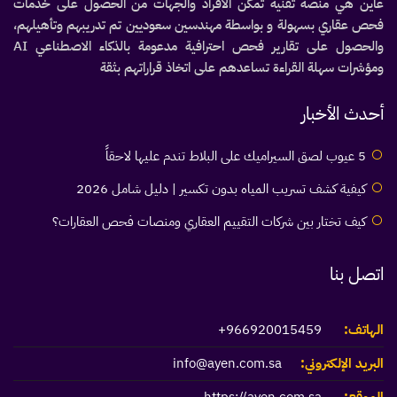
عاين هي منصة تقنية تمكّن الأفراد والجهات من الحصول على خدمات
فحص عقاري بسهولة و بواسطة مهندسين سعوديين تم تدريبهم وتأهيلهم،
والحصول على تقارير فحص احترافية مدعومة بالذكاء الاصطناعي AI
ومؤشرات سهلة القراءة تساعدهم على اتخاذ قراراتهم بثقة
أحدث الأخبار
5 عيوب لصق السيراميك على البلاط تندم عليها لاحقاً
كيفية كشف تسريب المياه بدون تكسير | دليل شامل 2026
كيف تختار بين شركات التقييم العقاري ومنصات فحص العقارات؟
اتصل بنا
الهاتف:
966920015459+
البريد الإلكتروني:
info@ayen.com.sa