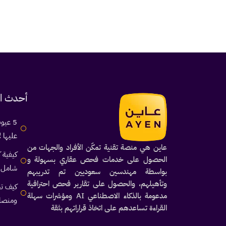
أحدث ال
5 عيو
عليها ل
عاين هي منصة تقنية تمكّن الأفراد والجهات من
كيفية 
الحصول على خدمات فحص عقاري بسهولة و
شامل 2026
بواسطة مهندسين سعوديين تم تدريبهم
وتأهيلهم، والحصول على تقارير فحص احترافية
كيف تخ
مدعومة بالذكاء الاصطناعي AI ومؤشرات سهلة
ومنصا
القراءة تساعدهم على اتخاذ قراراتهم بثقة