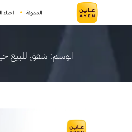
المدونة
احياء ا
الوسم:
شقق للبيع حي 