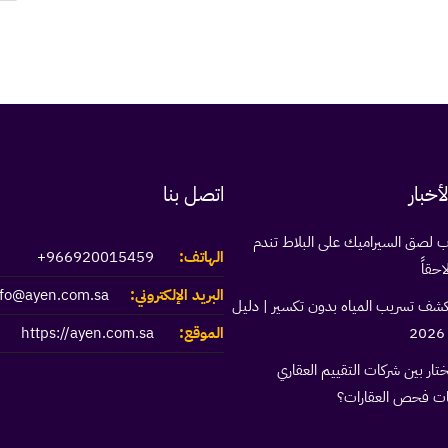
أخبار
اتصل بنا
ب لصق السيراميك على البلاط تندم
الهاتف:
966920015459+
احقاً
البريد الإلكتروني:
nfo@ayen.com.sa
كشف تسريب المياه بدون تكسير | دليل
الموقع:
https://ayen.com.sa
تار بين شركات التقييم العقاري
ت فحص العقارات؟