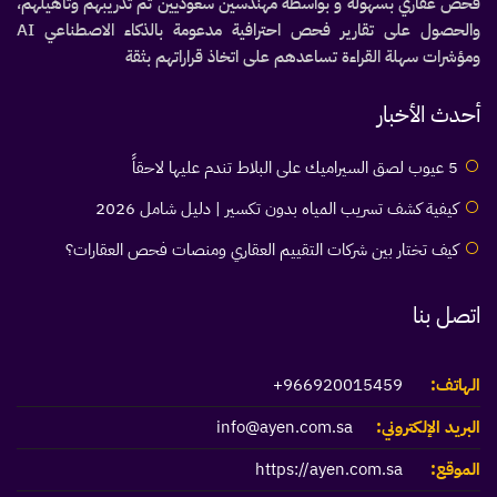
فحص عقاري بسهولة و بواسطة مهندسين سعوديين تم تدريبهم وتأهيلهم،
والحصول على تقارير فحص احترافية مدعومة بالذكاء الاصطناعي AI
ومؤشرات سهلة القراءة تساعدهم على اتخاذ قراراتهم بثقة
أحدث الأخبار
5 عيوب لصق السيراميك على البلاط تندم عليها لاحقاً
كيفية كشف تسريب المياه بدون تكسير | دليل شامل 2026
كيف تختار بين شركات التقييم العقاري ومنصات فحص العقارات؟
اتصل بنا
الهاتف:
966920015459+
البريد الإلكتروني:
info@ayen.com.sa
الموقع:
https://ayen.com.sa