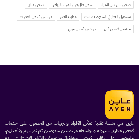
فحص فلل قبل الشراء
فحص فلل قبل الشراء بالرياض
فحص مباني
مستقبل العقار في السعودية 2030
معاينة العقار
مهندس فحص العقارات
مهندس فحص فلل
مهندس فحص مباني
عاين هي منصة تقنية تمكّن الأفراد والجهات من الحصول على خدمات
فحص عقاري بسهولة و بواسطة مهندسين سعوديين تم تدريبهم وتأهيلهم،
والحصول على تقارير فحص احترافية مدعومة بالذكاء الاصطناعي AI