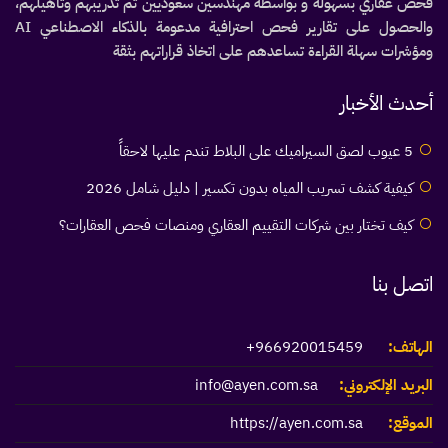
فحص عقاري بسهولة و بواسطة مهندسين سعوديين تم تدريبهم وتأهيلهم،
والحصول على تقارير فحص احترافية مدعومة بالذكاء الاصطناعي AI
ومؤشرات سهلة القراءة تساعدهم على اتخاذ قراراتهم بثقة
أحدث الأخبار
5 عيوب لصق السيراميك على البلاط تندم عليها لاحقاً
كيفية كشف تسريب المياه بدون تكسير | دليل شامل 2026
كيف تختار بين شركات التقييم العقاري ومنصات فحص العقارات؟
اتصل بنا
الهاتف:
966920015459+
البريد الإلكتروني:
info@ayen.com.sa
الموقع:
https://ayen.com.sa