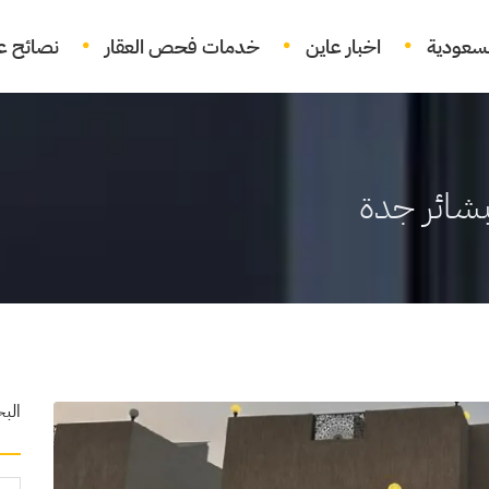
لسعودية
اخبار عاين
خدمات فحص العقار
نصائح عق
شائر جدة
الب