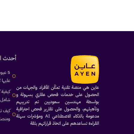
أحدث ال
5 عيو
عليها ل
عاين هي منصة تقنية تمكّن الأفراد والجهات من
كيفية 
الحصول على خدمات فحص عقاري بسهولة و
شامل 2026
بواسطة مهندسين سعوديين تم تدريبهم
وتأهيلهم، والحصول على تقارير فحص احترافية
كيف تخ
مدعومة بالذكاء الاصطناعي AI ومؤشرات سهلة
ومنصا
القراءة تساعدهم على اتخاذ قراراتهم بثقة