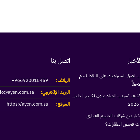
أخبار
اتصل بنا
ب لصق السيراميك على البلاط تندم
الهاتف:
966920015459+
احقاً
البريد الإلكتروني:
nfo@ayen.com.sa
كشف تسريب المياه بدون تكسير | دليل
الموقع:
https://ayen.com.sa
تار بين شركات التقييم العقاري
ت فحص العقارات؟