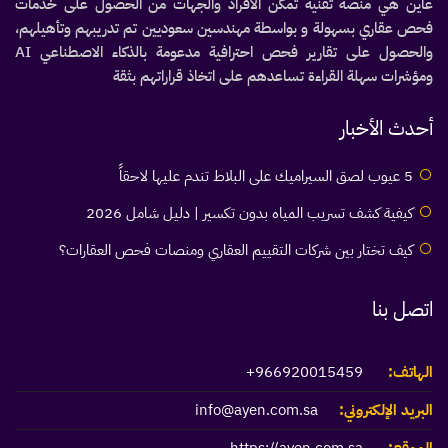
عاين هي منصة تقنية تمكّن الأفراد والجهات من الحصول على خدمات
فحص عقاري بسهولة و بواسطة مهندسين سعوديين تم تدريبهم وتأهيلهم،
والحصول على تقارير فحص احترافية مدعومة بالذكاء الاصطناعي AI
ومؤشرات سهلة القراءة تساعدهم على اتخاذ قراراتهم بثقة
أحدث الأخبار
5 عيوب لصق السيراميك على البلاط تندم عليها لاحقاً
كيفية كشف تسريب المياه بدون تكسير | دليل شامل 2026
كيف تختار بين شركات التقييم العقاري ومنصات فحص العقارات؟
اتصل بنا
الهاتف:
966920015459+
البريد الإلكتروني:
info@ayen.com.sa