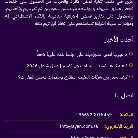
عاين هي منصة تقنية تمكّن الأفراد والجهات من الحصول على خدمات
فحص عقاري بسهولة و بواسطة مهندسين سعوديين تم تدريبهم وتأهيلهم،
والحصول على تقارير فحص احترافية مدعومة بالذكاء الاصطناعي AI
ومؤشرات سهلة القراءة تساعدهم على اتخاذ قراراتهم بثقة
أحدث الأخبار
5 عيوب لصق السيراميك على البلاط تندم عليها لاحقاً
كيفية كشف تسريب المياه بدون تكسير | دليل شامل 2026
كيف تختار بين شركات التقييم العقاري ومنصات فحص العقارات؟
اتصل بنا
الهاتف:
966920015459+
البريد الإلكتروني:
info@ayen.com.sa