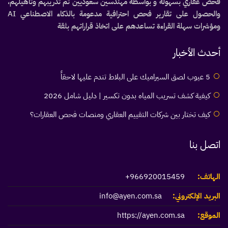
فحص عقاري بسهولة و بواسطة مهندسين سعوديين تم تدريبهم وتأهيلهم،
والحصول على تقارير فحص احترافية مدعومة بالذكاء الاصطناعي AI
ومؤشرات سهلة القراءة تساعدهم على اتخاذ قراراتهم بثقة
أحدث الأخبار
5 عيوب لصق السيراميك على البلاط تندم عليها لاحقاً
كيفية كشف تسريب المياه بدون تكسير | دليل شامل 2026
كيف تختار بين شركات التقييم العقاري ومنصات فحص العقارات؟
اتصل بنا
الهاتف:
966920015459+
البريد الإلكتروني:
info@ayen.com.sa
الموقع:
https://ayen.com.sa