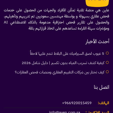
عاين هي منصة تقنية تمكّن الأفراد والجهات من الحصول على خدمات
فحص عقاري بسهولة و بواسطة مهندسين سعوديين تم تدريبهم وتأهيلهم،
والحصول على تقارير فحص احترافية مدعومة بالذكاء الاصطناعي AI
ومؤشرات سهلة القراءة تساعدهم على اتخاذ قراراتهم بثقة
أحدث الأخبار
5 عيوب لصق السيراميك على البلاط تندم عليها لاحقاً
كيفية كشف تسريب المياه بدون تكسير | دليل شامل 2026
كيف تختار بين شركات التقييم العقاري ومنصات فحص العقارات؟
اتصل بنا
الهاتف:
966920015459+
البريد الإلكتروني:
info@ayen.com.sa