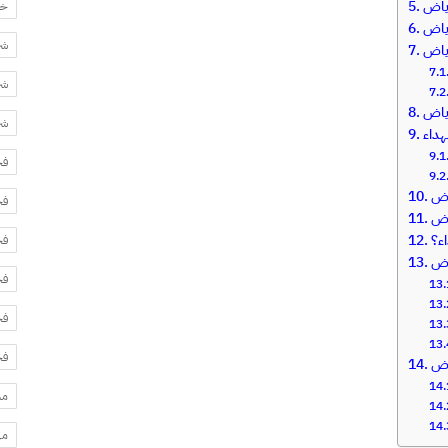
ياض
خد
شر
شر
شر
فح
فح
ياض
اء؟
فح
فح
فح
فح
ياض
مس
مه