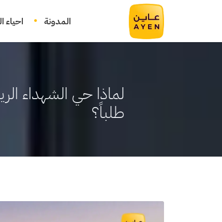
المدونة
احياء ا
لماذا حي الشهداء الر
طلباً؟