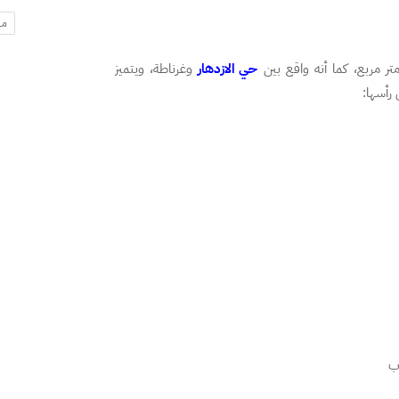
مه
حي الازدهار
وغرناطة، ويتميز
رأسها:
ب