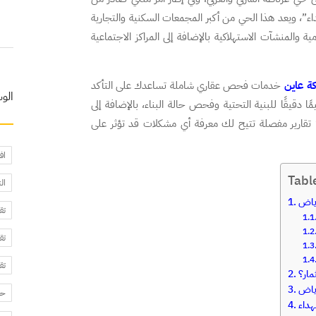
ء”، ويعد هذا الحي من أكبر المجمعات السكنية والتجارية
ة والمنشآت الاستهلاكية بالإضافة إلى المراكز الاجتماعية
ة عاين
خدمات فحص عقاري شاملة تساعدك على التأكد
الو
ًا دقيقًا للبنية التحتية وفحص حالة البناء، بالإضافة إلى
ن” تقارير مفصلة تتيح لك معرفة أي مشكلات قد تؤثر على
اف
Tabl
ال
رياض
تق
تق
تق
مار؟
رياض
حا
داء