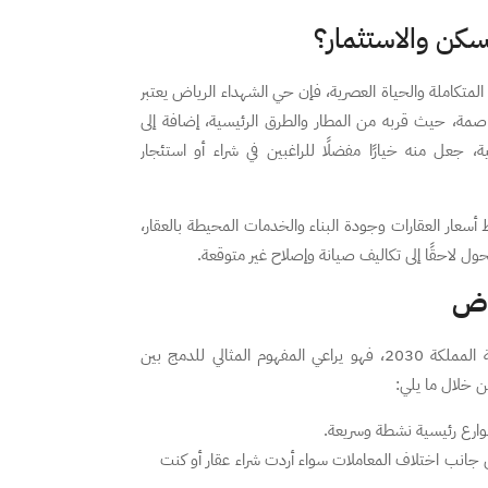
كن والاستثمار؟
تكاملة والحياة العصرية، فإن حي الشهداء الرياض يعتبر
اصمة، حيث قربه من المطار والطرق الرئيسية، إضافة إلى
، جعل منه خيارًا مفضلًا للراغبين في شراء أو استئجار
أسعار العقارات وجودة البناء والخدمات المحيطة بالعقار،
حول لاحقًا إلى تكاليف صيانة وإصلاح غير متوقعة.
ياض
يزخر حي الشهداء بالمظاهر العصرية للحياة التي تحقق رؤية المملكة 2030، فهو يراعي المفهوم المثالي للدمج بين
ن خلال ما يلي:
ارع رئيسية نشطة وسريعة.
لى جانب اختلاف المعاملات سواء أردت شراء عقار أو كنت