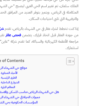
الملك سلمان، تم تغيير اسم الحي الغربي ليصبح “حي الشهدا
المتكاملة في الرياض، ويتميز بتوفر العديد من المرافق الخدمي
والترفيهية التي تلبي احتياجات السكان.
إذا كنت تخطط لشراء عقار في حي الشهداء بالرياض، تقدم
شرك
من جودة العقار قبل اتخاذ قرارك، يتضمن
فحص عقار
تقييم
مراجعة الأنظمة الكهربائية والسباكة، كما تقدم شركة “عاي
استثمارك.
e of Contents
موقع حي الشهداء ال
الأحياء المجاورة
الطرق الرئيسية
الشوارع الداخلية
المعالم البارزة
هل حي الشهداء الرياض مناسب للسكن والاستث
مميزات الحياة في حي الشهداء ال
المؤسسات الحكومية بحي الشه