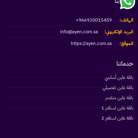
اتصل بنا
الهاتف:
966920015459+
البريد الإلكتروني:
info@ayen.com.sa
الموقع:
https://ayen.com.sa
خدماتنا
باقة عاين أساسي
باقة عاين تفصيلي
باقة عاين متقدم
باقة عاين استلام 1
باقة عاين استلام 2