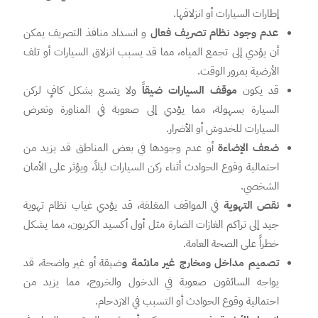
إطارات السيارات أو انزلاقها.
عدم وجود نظام تصريف فعال
و انسداد منافذ التصريف يمكن
أن يؤدي إلى تجمع المياه، مما قد يسبب انزلاق السيارات أو تلف
الأرضية بمرور الوقت.
قد يكون
موقف السيارات ضيقاً
ولا يتسع بشكل كافٍ لركن
السيارة بسهولة، مما يؤدي إلى صعوبة في المناورة وتعرض
السيارات للخدوش أو الأضرار.
ضعف الإضاءة
أو عدم وجودها في بعض المناطق قد يزيد من
احتمالية وقوع الحوادث أثناء ركن السيارات ليلاً، ويؤثر على الأمان
الشخصي.
نقص التهوية
في المواقف المغلقة، قد يؤدي غياب نظام تهوية
جيد إلى تراكم الغازات الضارة مثل أول أكسيد الكربون، مما يشكل
خطراً على الصحة العامة.
تصميم مداخل ومخارج غير ملائمة و
ضيقة أو غير واضحة، قد
يواجه السائقون صعوبة في الدخول والخروج، مما يزيد من
احتمالية وقوع الحوادث أو التسبب في الازدحام.