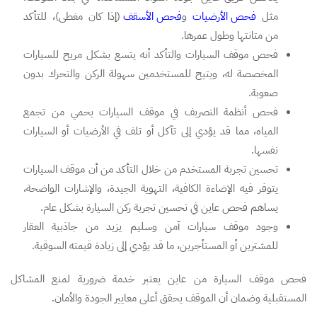
مثل
فحص الأرضيات
و
فحص الأسقف
(إذا كان مغطى)، للتأكد
من متانتها وطول عمرها.
فحص موقف السيارات والتأكد أنه يتسع بشكل مريح للسيارات
المخصصة له، ويتيح للمستخدمين سهولة الركن والتحرك بدون
صعوبة.
فحص أنظمة التصريف في موقف السيارات يحمي من تجمع
المياه، مما قد يؤدي إلى تآكل أو تلف في الأرضيات أو السيارات
نفسها.
تحسين تجربة المستخدم من خلال التأكد من أن موقف السيارات
يتوفر فيه الإضاءة الكافية، التهوية الجيدة، والإشارات الواضحة،
يساهم فحص عاين في تحسين تجربة ركن السيارة بشكل عام.
وجود موقف سيارات آمن وسليم يزيد من جاذبية العقار
للمشترين أو المستأجرين، ما قد يؤدي إلى زيادة قيمته السوقية.
فحص موقف السيارة من عاين يعتبر خدمة ضرورية لمنع المشاكل
المستقبلية وضمان أن الموقف يحقق أعلى معايير الجودة والأمان.