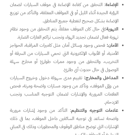
الإضاءة
: التحقق من كفاءة الإضاءة في موقف السيارات لضمان
الرؤية الجيدة أثناء الليل أو في المواقف المغلقة، والتأكد من توزيع
الإضاءة بشكل صحيح لتغطية جميع المناطق.
التهوية:
في حال كان الموقف مغلقاً، يتم التحقق من وجود نظام
تهوية فعال لضمان تجديد الهواء وتجنب تراكم الغازات الضارة.
الأمان:
فحص وجود وسائل أمان مثل كاميرات المراقبة، الحواجز
الأمنية، أو الأبواب الإلكترونية التي تحمي السيارات من السرقة أو
التخريب، والتحقق من وجود ممرات طوارئ أو مخارج سهلة
الوصول في حال حدوث أي طارئ.
المداخل والمخارج:
تقييم مدى سهولة دخول وخروج السيارات
من وإلى الموقف، وتأكد من وجود مسارات واضحة ومرنة، فحص
العلامات المرورية والإشارات لضمان التوجيه المناسب وتجنب
الازدحام.
علامات التوجيه والتنظيم
: التأكد من وجود إشارات مرورية
واضحة تساعد في توجيه السائقين داخل الموقف، بما في ذلك
الإشارات التي توضح مناطق الوقوف والمحظورات وذلك في المباني
التجارية أو المواقف الكبيرة.